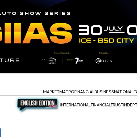
MARKET
MACRO
FINANCIAL
BUSINESS
NATIONAL
E
INTERNATIONAL
FINANCIALTRUST
INDEP