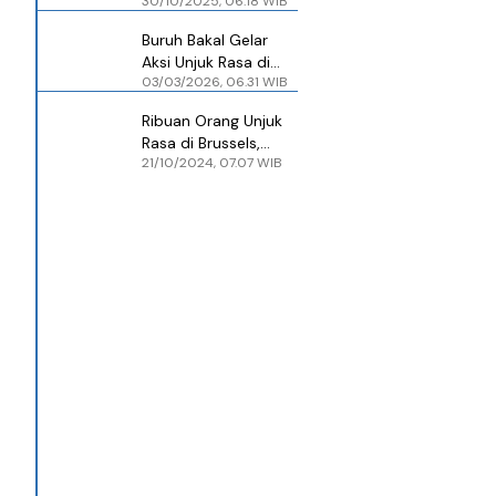
30/10/2025, 06.18 WIB
Upah Minimum Hari
Ini
Buruh Bakal Gelar
Aksi Unjuk Rasa di
03/03/2026, 06.31 WIB
Kemenaker Besok, Ini
Tuntutannya
Ribuan Orang Unjuk
Rasa di Brussels,
21/10/2024, 07.07 WIB
Tuntut Gencatan
Senjata di Gaza dan
Lebanon