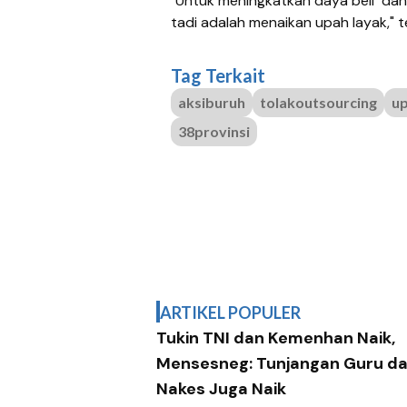
"Untuk meningkatkan daya beli dan
tadi adalah menaikan upah layak," 
Tag Terkait
aksiburuh
tolakoutsourcing
up
38provinsi
ARTIKEL POPULER
Tukin TNI dan Kemenhan Naik,
Mensesneg: Tunjangan Guru d
Nakes Juga Naik