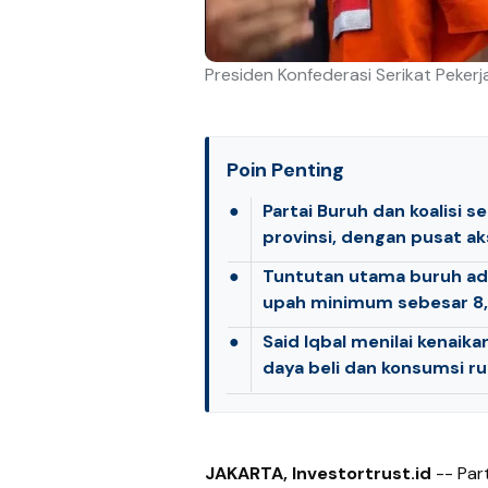
Presiden Konfederasi Serikat Pekerja
Poin Penting
●
Partai Buruh dan koalisi se
provinsi, dengan pusat aks
●
Tuntutan utama buruh ad
upah minimum sebesar 8
●
Said Iqbal menilai kenaik
daya beli dan konsumsi r
JAKARTA, Investortrust.id
-- Part