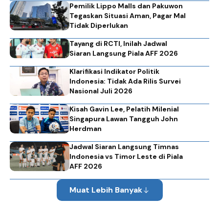
Pemilik Lippo Malls dan Pakuwon
Tegaskan Situasi Aman, Pagar Mal
Tidak Diperlukan
Tayang di RCTI, Inilah Jadwal
Siaran Langsung Piala AFF 2026
Klarifikasi Indikator Politik
Indonesia: Tidak Ada Rilis Survei
Nasional Juli 2026
Kisah Gavin Lee, Pelatih Milenial
Singapura Lawan Tangguh John
Herdman
Jadwal Siaran Langsung Timnas
Indonesia vs Timor Leste di Piala
AFF 2026
Muat Lebih Banyak