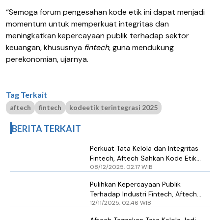
“Semoga forum pengesahan kode etik ini dapat menjadi
momentum untuk memperkuat integritas dan
meningkatkan kepercayaan publik terhadap sektor
keuangan, khususnya
fintech
, guna mendukung
perekonomian, ujarnya.
Tag Terkait
aftech
fintech
kodeetik terintegrasi 2025
BERITA TERKAIT
Perkuat Tata Kelola dan Integritas
Fintech, Aftech Sahkan Kode Etik
08/12/2025, 02.17 WIB
Terintegrasi 2025
Pulihkan Kepercayaan Publik
Terhadap Industri Fintech, Aftech
12/11/2025, 02.46 WIB
Perkuat Tata Kelola dan Etika
Aftech Tegaskan Tata Kelola Jadi