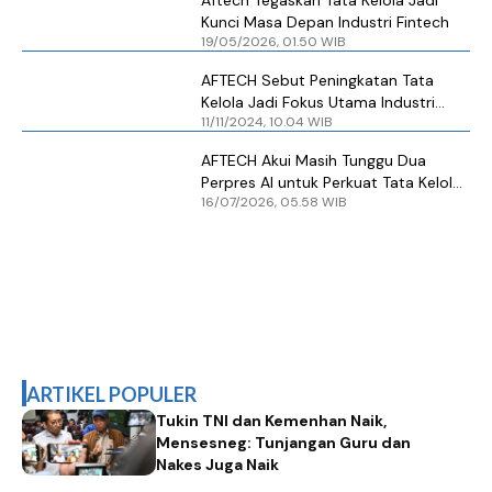
Kunci Masa Depan Industri Fintech
19/05/2026, 01.50 WIB
AFTECH Sebut Peningkatan Tata
Kelola Jadi Fokus Utama Industri
11/11/2024, 10.04 WIB
Fintech
AFTECH Akui Masih Tunggu Dua
Perpres AI untuk Perkuat Tata Kelola
16/07/2026, 05.58 WIB
Digital
ARTIKEL POPULER
Tukin TNI dan Kemenhan Naik,
Mensesneg: Tunjangan Guru dan
Nakes Juga Naik