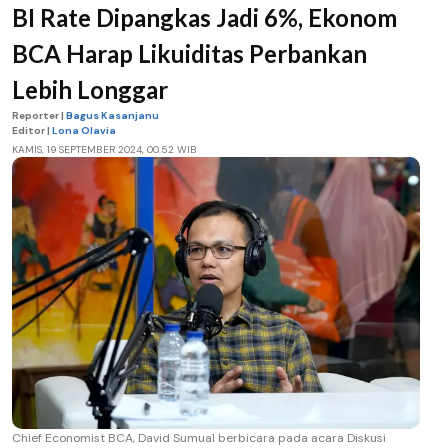
BI Rate Dipangkas Jadi 6%, Ekonom
BCA Harap Likuiditas Perbankan
Lebih Longgar
Reporter |
Bagus Kasanjanu
Editor |
Lona Olavia
KAMIS, 19 SEPTEMBER 2024, 00.52 WIB
Chief Economist BCA, David Sumual berbicara pada acara Diskusi