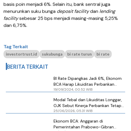
basis poin menjadi 6%. Selain itu, bank sentral juga
menurunkan suku bunga
deposit facility
dan
lending
facility
sebesar 25 bps menjadi masing-masing 5,25%
dan 6,75%.
Tag Terkait
investortrust.id
sukubunga
bi rate turun
bi rate
BERITA TERKAIT
BI Rate Dipangkas Jadi 6%, Ekonom
BCA Harap Likuiditas Perbankan
19/09/2024, 00.52 WIB
Lebih Longgar
Modal Tebal dan Likuiditas Longgar,
OJK Sebut Kinerja Perbankan Tetap
25/06/2026, 05.31 WIB
Kokoh di Kuartal II 2026
Ekonom BCA: Anggaran di
Pemerintahan Prabowo-Gibran