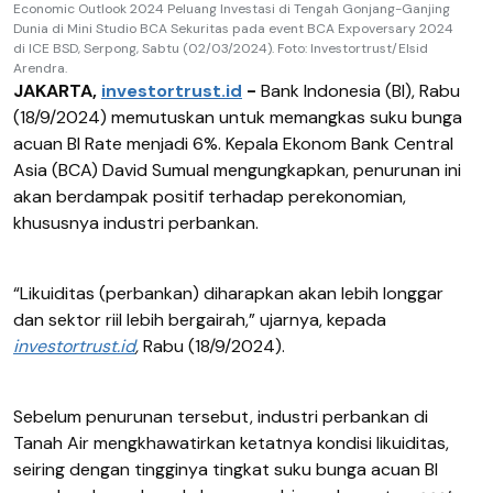
Economic Outlook 2024 Peluang Investasi di Tengah Gonjang-Ganjing
Dunia di Mini Studio BCA Sekuritas pada event BCA Expoversary 2024
di ICE BSD, Serpong, Sabtu (02/03/2024). Foto: Investortrust/Elsid
Arendra.
JAKARTA,
investortrust.id
-
Bank Indonesia (BI), Rabu
(18/9/2024) memutuskan untuk memangkas suku bunga
acuan BI Rate menjadi 6%. Kepala Ekonom Bank Central
Asia (BCA) David Sumual mengungkapkan, penurunan ini
akan berdampak positif terhadap perekonomian,
khususnya industri perbankan.
“Likuiditas (perbankan) diharapkan akan lebih longgar
dan sektor riil lebih bergairah,” ujarnya, kepada
investortrust.id
,
Rabu (18/9/2024).
Sebelum penurunan tersebut, industri perbankan di
Tanah Air mengkhawatirkan ketatnya kondisi likuiditas,
seiring dengan tingginya tingkat suku bunga acuan BI