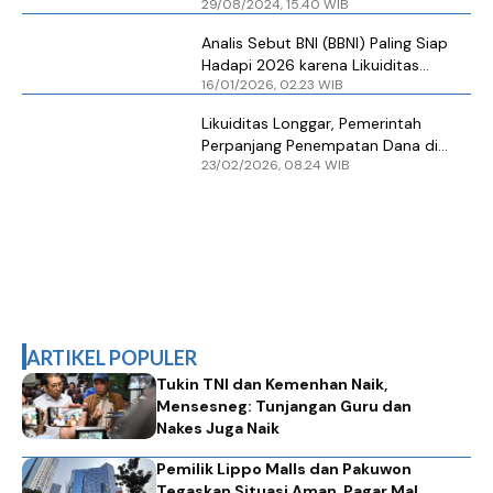
29/08/2024, 15.40 WIB
Masih Longgar, Defisit APBN 2025 di
Bawah 3%
Analis Sebut BNI (BBNI) Paling Siap
Hadapi 2026 karena Likuiditas
16/01/2026, 02.23 WIB
Longgar dan Efisiensi Terjaga
Likuiditas Longgar, Pemerintah
Perpanjang Penempatan Dana di
23/02/2026, 08.24 WIB
Bank BUMN
ARTIKEL POPULER
Tukin TNI dan Kemenhan Naik,
Mensesneg: Tunjangan Guru dan
Nakes Juga Naik
Pemilik Lippo Malls dan Pakuwon
Tegaskan Situasi Aman, Pagar Mal