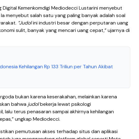
g Digital Kemenkomdigi Mediodecci Lustarini menyebut
. Ia menyebut salah satu yang paling banyak adalah soal
yarakat.
“Judol
ini industri besar dengan perputaran uang
konomi sulit, banyak yang mencari uang cepat,” ujarnya di
onesia Kehilangan Rp 133 Triliun per Tahun Akibat
rgoda bukan karena keserakahan, melainkan karena
askan bahwa
judol
bekerja lewat psikologi
l, lalu terus penasaran sampai akhirnya kehilangan
lepas,” ungkap Mediodecci.
tikan pemutusan akses terhadap situs dan aplikasi
intah juga menggandeng platform global seperti Meta,