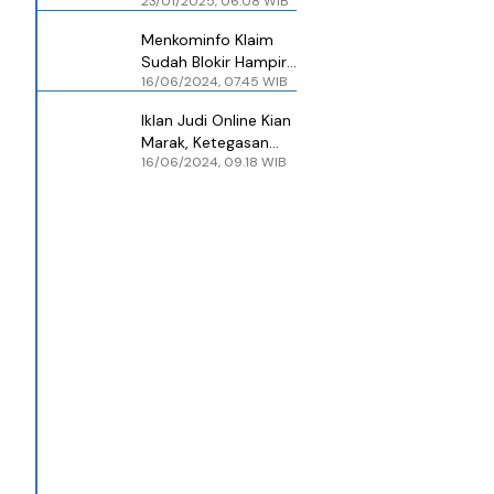
23/01/2025, 06.08 WIB
Online, Platform X
Paling Banyak
Menkominfo Klaim
Sudah Blokir Hampir
16/06/2024, 07.45 WIB
3 Juta Konten Judi
Online
Iklan Judi Online Kian
Marak, Ketegasan
16/06/2024, 09.18 WIB
Pemerintah Dinanti
Masyarakat