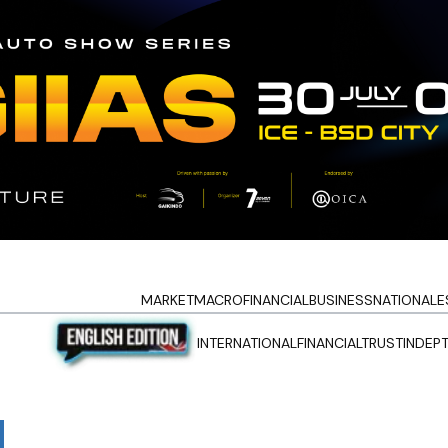
MARKET
MACRO
FINANCIAL
BUSINESS
NATIONAL
E
INTERNATIONAL
FINANCIALTRUST
INDEP