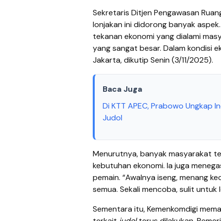
Sekretaris Ditjen Pengawasan Ruan
lonjakan ini didorong banyak aspek
tekanan ekonomi yang dialami mas
yang sangat besar. Dalam kondisi e
Jakarta, dikutip Senin (3/11/2025).
Baca Juga
Di KTT APEC, Prabowo Ungkap Ind
Judol
Menurutnya, banyak masyarakat te
kebutuhan ekonomi. Ia juga meneg
pemain. “Awalnya iseng, menang keci
semua. Sekali mencoba, sulit untuk 
Sementara itu, Kemenkomdigi memas
terkait
judol
terus dilakukan. Pemer