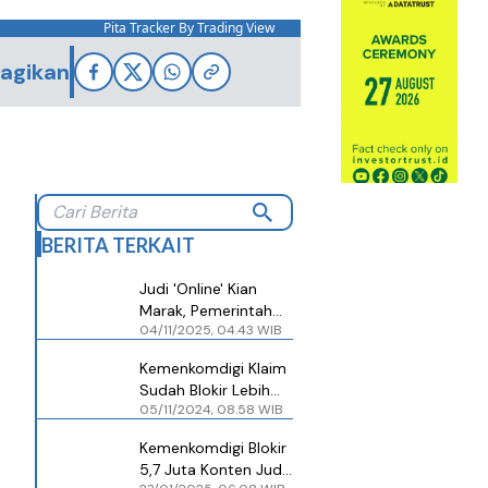
Pita Tracker By Trading View
agikan
BERITA TERKAIT
Judi 'Online' Kian
Marak, Pemerintah
04/11/2025, 04.43 WIB
Blokir 1,7 Juta Konten
hingga Oktober 2025
Kemenkomdigi Klaim
Sudah Blokir Lebih
05/11/2024, 08.58 WIB
dari 227.811 Konten
Judi Online Sejak 20
Kemenkomdigi Blokir
Oktober 2024
5,7 Juta Konten Judi