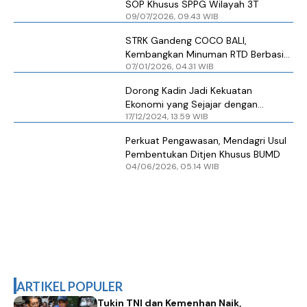
SOP Khusus SPPG Wilayah 3T
09/07/2026, 09.43 WIB
STRK Gandeng COCO BALI,
Kembangkan Minuman RTD Berbasis
07/01/2026, 04.31 WIB
Bali untuk Pasar Global
Dorong Kadin Jadi Kekuatan
Ekonomi yang Sejajar dengan
17/12/2024, 13.59 WIB
Kekuatan Politik, Bamsoet Usul UU
Kadin Direvisi
Perkuat Pengawasan, Mendagri Usul
Pembentukan Ditjen Khusus BUMD
04/06/2026, 05.14 WIB
ARTIKEL POPULER
Tukin TNI dan Kemenhan Naik,