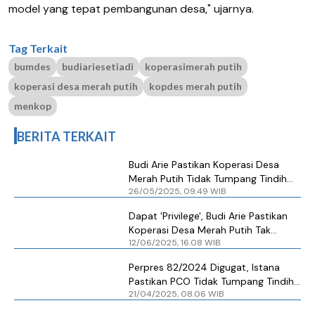
model yang tepat pembangunan desa," ujarnya.
Tag Terkait
bumdes
budiariesetiadi
koperasimerah putih
koperasi desa merah putih
kopdes merah putih
menkop
BERITA TERKAIT
Budi Arie Pastikan Koperasi Desa
Merah Putih Tidak Tumpang Tindih
26/05/2025, 09.49 WIB
dengan Bumdes
Dapat 'Privilege', Budi Arie Pastikan
Koperasi Desa Merah Putih Tak
12/06/2025, 16.08 WIB
Ganggu Bumdes dan KUD
Perpres 82/2024 Digugat, Istana
Pastikan PCO Tidak Tumpang Tindih
21/04/2025, 08.06 WIB
dengan KSP