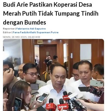
Budi Arie Pastikan Koperasi Desa
Merah Putih Tidak Tumpang Tindih
dengan Bumdes
Reporter |
Febrianto Adi Saputro
Editor |
Fana Fadzikrillahi Suparman Putra
SENIN, 26 MEI 2025, 09.49 WIB