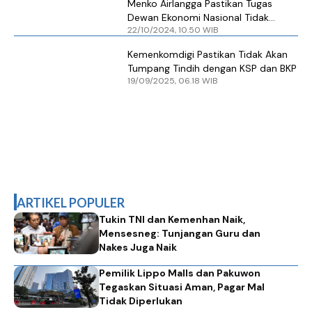
Menko Airlangga Pastikan Tugas
Dewan Ekonomi Nasional Tidak
22/10/2024, 10.50 WIB
Tumpang Tindih dengan Kemenko
Perekonomian
Kemenkomdigi Pastikan Tidak Akan
Tumpang Tindih dengan KSP dan BKP
19/09/2025, 06.18 WIB
ARTIKEL POPULER
Tukin TNI dan Kemenhan Naik,
Mensesneg: Tunjangan Guru dan
Nakes Juga Naik
Pemilik Lippo Malls dan Pakuwon
Tegaskan Situasi Aman, Pagar Mal
Tidak Diperlukan