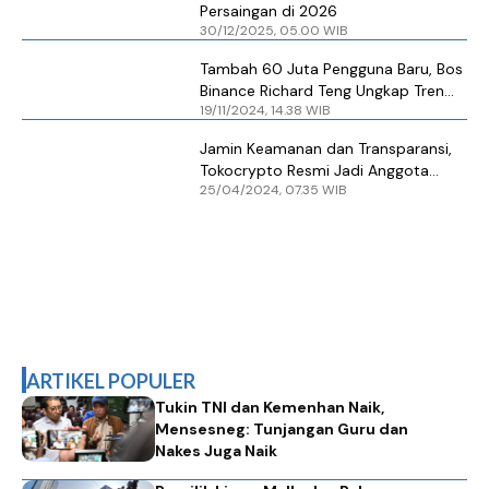
Persaingan di 2026
30/12/2025, 05.00 WIB
Tambah 60 Juta Pengguna Baru, Bos
Binance Richard Teng Ungkap Tren
19/11/2024, 14.38 WIB
Pertumbuhan Pengguna Kripto
Jamin Keamanan dan Transparansi,
Tokocrypto Resmi Jadi Anggota
25/04/2024, 07.35 WIB
Bursa Kripto dan Kliring
ARTIKEL POPULER
Tukin TNI dan Kemenhan Naik,
Mensesneg: Tunjangan Guru dan
Nakes Juga Naik