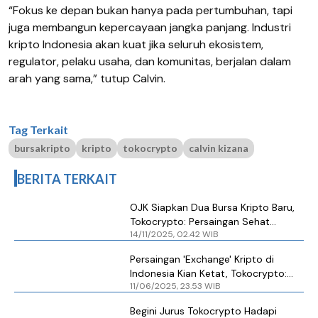
“Fokus ke depan bukan hanya pada pertumbuhan, tapi
juga membangun kepercayaan jangka panjang. Industri
kripto Indonesia akan kuat jika seluruh ekosistem,
regulator, pelaku usaha, dan komunitas, berjalan dalam
arah yang sama,” tutup Calvin.
Tag Terkait
bursakripto
kripto
tokocrypto
calvin kizana
BERITA TERKAIT
OJK Siapkan Dua Bursa Kripto Baru,
Tokocrypto: Persaingan Sehat
14/11/2025, 02.42 WIB
Untungkan Pengguna
Persaingan 'Exchange' Kripto di
Indonesia Kian Ketat, Tokocrypto:
11/06/2025, 23.53 WIB
Tanda Industri Makin Sehat
Begini Jurus Tokocrypto Hadapi