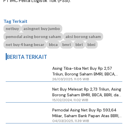
PT IMC Pelita Logistik Tbk (PSSI).
Tag Terkait
netbuy
asingnet buy jumbo
pemodal asing borong saham
aksi borong saham
net buy 4 bang besar
bbca
bmri
bbri
bbni
BERITA TERKAIT
Asing Tiba-tiba Net Buy Rp 2,57
Triliun, Borong Saham BMRI, BBCA,
26/03/2025, 11.05 WIB
BBRI, hingga BBNI
Net Buy Melesat Rp 2,73 Triliun, Asing
Borong Saham BMRI, BBCA, BBRI, dan
15/02/2024, 11.02 WIB
BBNI
Pemodal Asing Net Buy Rp 593,64
Miliar, Saham Bank Papan Atas BBRI,
04/03/2025, 11.39 WIB
BBCA, BMRI, hingga BBNI Diburu