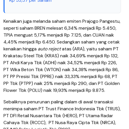
Rp 53,57 per Saham
Kenaikan juga melanda saham emiten Prajogo Pangestu,
seperti saham BREN melesat 6,34% menjadi Rp 5.450,
TPIA menguat 5,17% menjadi Rp 7.125, dan CUAN naik
4,45% menjadi Rp 6.450. Sedangkan saham yang cetak
kenaikan hingga
auto reject
atas (ARA), yaitu saham PT
Krakatau Steel Tbk (KRAS) naik 34,69% menjadi Rp 132,
PT Ahdi Karya Tbk (ADHI) naik 34,52% menjadi Rp 226,
PT Wika Beton Tbk (WTON) naik 34,38% menjadi Rp 86,
PT PP Presisi Tbk (PPRE) naik 33,33% menjadi Rp 68, PT
PP Tbk (PTPP) naik 25% menjadi Rp 290, dan PT Golden
Flower Tbk (POLU) naik 19,93% menjadi Rp 8.875.
Sebaliknya penurunan paling dalam di awal transaksi
menimpa saham PT Trust Finance Indonesia Tbk (TRUS),
PT DFI Retail Nusantara Tbk (HERO), PT Utama Radar
Cahaya Tbk (RCCC),
PT Nusa Raya Cipta Tbk (NRCA),