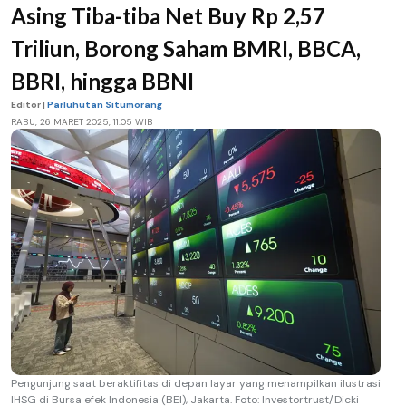
Asing Tiba-tiba Net Buy Rp 2,57
Triliun, Borong Saham BMRI, BBCA,
BBRI, hingga BBNI
Editor |
Parluhutan Situmorang
RABU, 26 MARET 2025, 11.05 WIB
Pengunjung saat beraktifitas di depan layar yang menampilkan ilustrasi
IHSG di Bursa efek Indonesia (BEI), Jakarta. Foto: Investortrust/Dicki