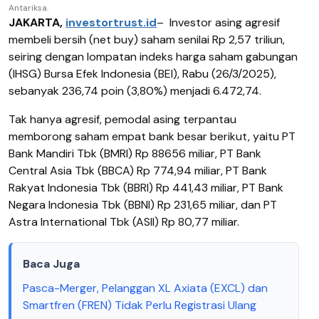
Antariksa.
JAKARTA,
investortrust.id
–
Investor asing agresif
membeli bersih (net buy) saham senilai Rp 2,57 triliun,
seiring dengan lompatan
indeks harga saham gabungan
(IHSG) Bursa Efek Indonesia (BEI), Rabu (26/3/2025),
sebanyak 236,74 poin (3,80%) menjadi 6.472,74.
Tak hanya agresif, pemodal asing terpantau
memborong saham empat bank besar berikut, yaitu PT
Bank Mandiri Tbk (BMRI) Rp 88656 miliar, PT Bank
Central Asia Tbk (BBCA) Rp 774,94 miliar, PT Bank
Rakyat Indonesia Tbk (BBRI) Rp 441,43 miliar, PT Bank
Negara Indonesia Tbk (BBNI) Rp 231,65 miliar, dan PT
Astra International Tbk (ASII) Rp 80,77 miliar.
Baca Juga
Pasca-Merger, Pelanggan XL Axiata (EXCL) dan
Smartfren (FREN) Tidak Perlu Registrasi Ulang