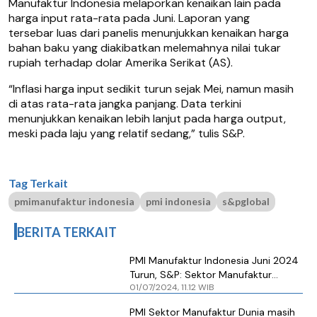
Manufaktur Indonesia melaporkan kenaikan lain pada
harga input rata-rata pada Juni. Laporan yang
tersebar luas dari panelis menunjukkan kenaikan harga
bahan baku yang diakibatkan melemahnya nilai tukar
rupiah terhadap dolar Amerika Serikat (AS).
“Inflasi harga input sedikit turun sejak Mei, namun masih
di atas rata-rata jangka panjang. Data terkini
menunjukkan kenaikan lebih lanjut pada harga output,
meski pada laju yang relatif sedang,” tulis S&P.
Tag Terkait
pmimanufaktur indonesia
pmi indonesia
s&pglobal
BERITA TERKAIT
PMI Manufaktur Indonesia Juni 2024
Turun, S&P: Sektor Manufaktur
01/07/2024, 11.12 WIB
Kehilangan Momentum
PMI Sektor Manufaktur Dunia masih