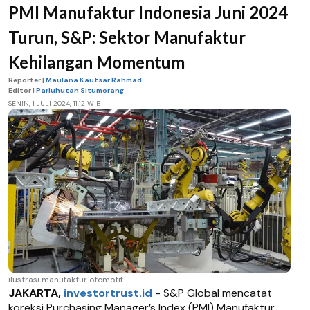
PMI Manufaktur Indonesia Juni 2024
Turun, S&P: Sektor Manufaktur
Kehilangan Momentum
Reporter |
Maulana Kautsar Rahmad
Editor |
Parluhutan Situmorang
SENIN, 1 JULI 2024, 11.12 WIB
ilustrasi manufaktur otomotif
JAKARTA,
investortrust.id
- S&P Global mencatat
koreksi Purchasing Manager’s Index (PMI) Manufaktur