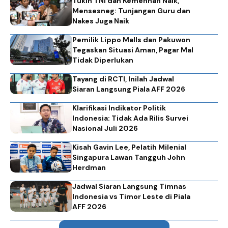
Tukin TNI dan Kemenhan Naik,
Mensesneg: Tunjangan Guru dan
Nakes Juga Naik
Pemilik Lippo Malls dan Pakuwon
Tegaskan Situasi Aman, Pagar Mal
Tidak Diperlukan
Tayang di RCTI, Inilah Jadwal
Siaran Langsung Piala AFF 2026
Klarifikasi Indikator Politik
Indonesia: Tidak Ada Rilis Survei
Nasional Juli 2026
Kisah Gavin Lee, Pelatih Milenial
Singapura Lawan Tangguh John
Herdman
Jadwal Siaran Langsung Timnas
Indonesia vs Timor Leste di Piala
AFF 2026