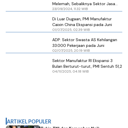
Melemah, Sebaliknya Sektor Jasa
23/09/2024, 11.32 WIB
Ekspansif
Di Luar Dugaan, PMI Manufaktur
Caixin China Ekspansi pada Juni
01/07/2025, 02.39 WIB
ADP: Sektor Swasta AS Kehilangan
33.000 Pekerjaan pada Juni
02/07/2025, 20.19 WIB
Sektor Manufaktur RI Ekspansi 3
Bulan Berturut-turut, PMI Sentuh 51,2
04/11/2025, 04.18 WIB
ARTIKEL POPULER