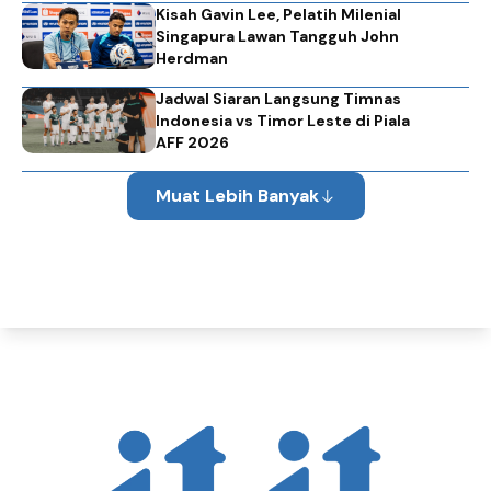
Kisah Gavin Lee, Pelatih Milenial
Singapura Lawan Tangguh John
Herdman
Jadwal Siaran Langsung Timnas
Indonesia vs Timor Leste di Piala
AFF 2026
Muat Lebih Banyak