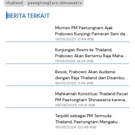
thailand
paengtongtarn shinawatra
BERITA TERKAIT
Momen PM Paetongtarn Ajak
Prabowo Kunjungi Pameran Seni dan
19/05/2025, 13.44 WIB
Kuliner Thailand
Kunjungan Resmi ke Thailand,
Prabowo Akan Bertemu Raja Maha
17/05/2025, 18.24 WIB
Vajiralongkorn dan PM Paetongtarn
Besok, Prabowo Akan Audiensi
dengan Raja Thailand dan Disambut
18/05/2025, 11.58 WIB
PM Paetongtarn Shinawatra
Mahkamah Konstitusi Thailand Pecat
PM Paetongtarn Shinawatra karena
29/08/2025, 09.31 WIB
Pelanggaran Etik
Terpilih sebagai PM Termuda
Thailand, Paetongtarn Mengaku
18/08/2024, 00.48 WIB
‘Kaget’