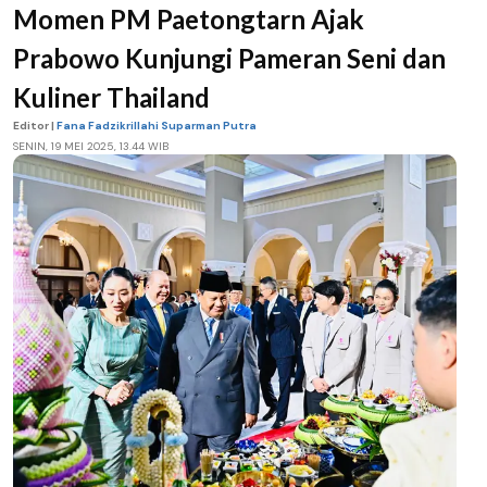
Momen PM Paetongtarn Ajak
Prabowo Kunjungi Pameran Seni dan
Kuliner Thailand
Editor |
Fana Fadzikrillahi Suparman Putra
SENIN, 19 MEI 2025, 13.44 WIB