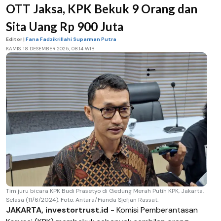
OTT Jaksa, KPK Bekuk 9 Orang dan
Sita Uang Rp 900 Juta
Editor |
Fana Fadzikrillahi Suparman Putra
KAMIS, 18 DESEMBER 2025, 08.14 WIB
Tim juru bicara KPK Budi Prasetyo di Gedung Merah Putih KPK, Jakarta,
Selasa (11/6/2024). Foto: Antara/Fianda Sjofjan Rassat.
JAKARTA, investortrust.id
- Komisi Pemberantasan