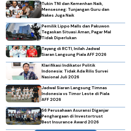
Tukin TNI dan Kemenhan Naik,
Mensesneg: Tunjangan Guru dan
Nakes Juga Naik
Pemilik Lippo Malls dan Pakuwon
Tegaskan Situasi Aman, Pagar Mal
Tidak Diperlukan
Tayang di RCTI, Inilah Jadwal
Siaran Langsung Piala AFF 2026
Klarifikasi Indikator Politik
Indonesia: Tidak Ada Rilis Survei
Nasional Juli 2026
Jadwal Siaran Langsung Timnas
Indonesia vs Timor Leste di Piala
AFF 2026
56 Perusahaan Asuransi Diganjar
Penghargaan di Investortrust
Best Insurance Award 2026