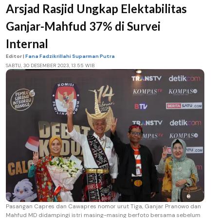
Arsjad Rasjid Ungkap Elektabilitas
Ganjar-Mahfud 37% di Survei
Internal
Editor |
Fana Fadzikrillahi Suparman Putra
SABTU, 30 DESEMBER 2023, 13.55 WIB
Pasangan Capres dan Cawapres nomor urut Tiga, Ganjar Pranowo dan
Mahfud MD didampingi istri masing-masing berfoto bersama sebelum