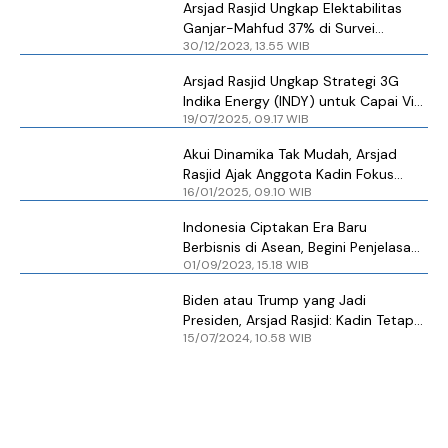
Arsjad Rasjid Ungkap Elektabilitas
Ganjar-Mahfud 37% di Survei
30/12/2023, 13.55 WIB
Internal
Arsjad Rasjid Ungkap Strategi 3G
Indika Energy (INDY) untuk Capai Visi
19/07/2025, 09.17 WIB
Indonesia Maju 2045
Akui Dinamika Tak Mudah, Arsjad
Rasjid Ajak Anggota Kadin Fokus
16/01/2025, 09.10 WIB
Bekerja
Indonesia Ciptakan Era Baru
Berbisnis di Asean, Begini Penjelasan
01/09/2023, 15.18 WIB
Arsjad Rasjid
Biden atau Trump yang Jadi
Presiden, Arsjad Rasjid: Kadin Tetap
15/07/2024, 10.58 WIB
Kerja Sama dengan AS