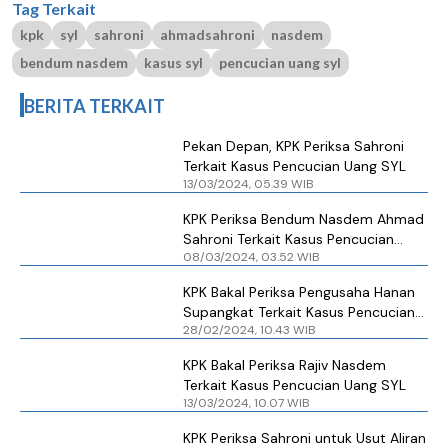
Tag Terkait
kpk
syl
sahroni
ahmadsahroni
nasdem
bendum nasdem
kasus syl
pencucian uang syl
BERITA TERKAIT
Pekan Depan, KPK Periksa Sahroni
Terkait Kasus Pencucian Uang SYL
13/03/2024, 05.39 WIB
KPK Periksa Bendum Nasdem Ahmad
Sahroni Terkait Kasus Pencucian
08/03/2024, 03.52 WIB
Uang SYL
KPK Bakal Periksa Pengusaha Hanan
Supangkat Terkait Kasus Pencucian
28/02/2024, 10.43 WIB
Uang SYL
KPK Bakal Periksa Rajiv Nasdem
Terkait Kasus Pencucian Uang SYL
13/03/2024, 10.07 WIB
KPK Periksa Sahroni untuk Usut Aliran