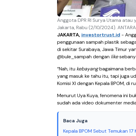
Anggota DPR RI Surya Utama atau y
Jakarta, Rabu (2/10/2024). ANTARA
JAKARTA,
investortrust.id
- Angg
penggunaan sampah plastik sebaga
di sekitar Surabaya, Jawa Timur yan
@bule_sampah dengan
like
sebany
“Nah, itu
kebayang
bagaimana berbah
yang masuk ke tahu itu, tapi juga 
Komisi XI dengan Kepala BPOM, di ru
Menurut Uya Kuya, fenomena ini buk
sudah ada video dokumenter media 
Baca Juga
Kepala BPOM Sebut Temukan 17 