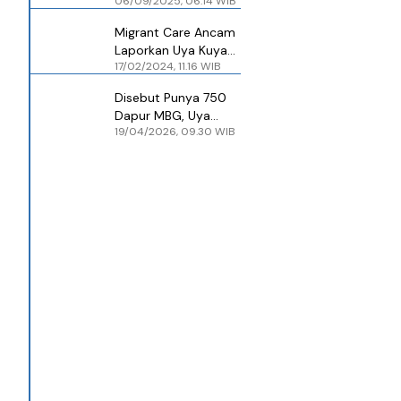
06/09/2025, 06.14 WIB
Uya Kuya Jadi 12
Orang
Migrant Care Ancam
Laporkan Uya Kuya
17/02/2024, 11.16 WIB
ke Bawaslu karena
Kampanye Saat
Disebut Punya 750
Pencoblosan
Dapur MBG, Uya
19/04/2026, 09.30 WIB
Kuya Lapor ke Polda
Metro Jaya