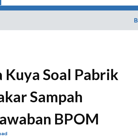
B
 Kuya Soal Pabrik
akar Sampah
i Jawaban BPOM
mad