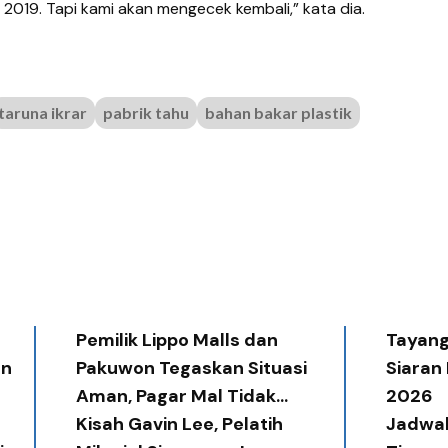
2019. Tapi kami akan mengecek kembali,” kata dia.
taruna ikrar
pabrik tahu
bahan bakar plastik
Pemilik Lippo Malls dan
Tayang 
an
Pakuwon Tegaskan Situasi
Siaran
Aman, Pagar Mal Tidak
2026
Diperlukan
Kisah Gavin Lee, Pelatih
Jadwal