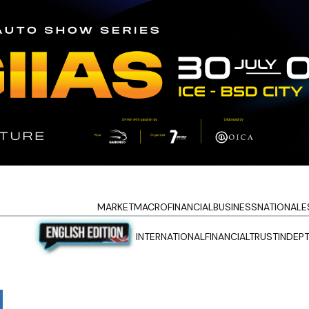
MARKET
MACRO
FINANCIAL
BUSINESS
NATIONAL
E
INTERNATIONAL
FINANCIALTRUST
INDEP