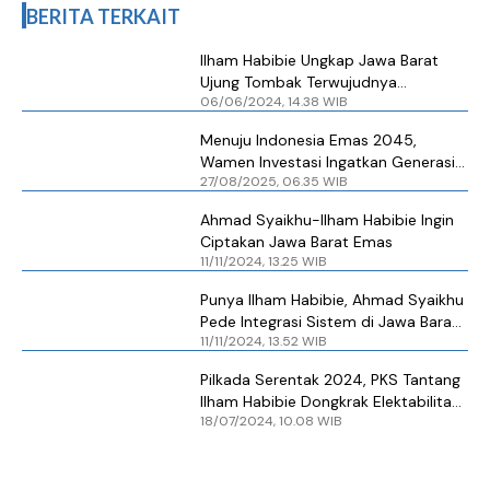
BERITA TERKAIT
Ilham Habibie Ungkap Jawa Barat
Ujung Tombak Terwujudnya
06/06/2024, 14.38 WIB
Indonesia Emas 2045
Menuju Indonesia Emas 2045,
Wamen Investasi Ingatkan Generasi
27/08/2025, 06.35 WIB
Muda Jadi Ujung Tombak
Ahmad Syaikhu-Ilham Habibie Ingin
Ciptakan Jawa Barat Emas
11/11/2024, 13.25 WIB
Punya Ilham Habibie, Ahmad Syaikhu
Pede Integrasi Sistem di Jawa Barat
11/11/2024, 13.52 WIB
Bakal Lancar dan Terjamin
Pilkada Serentak 2024, PKS Tantang
Ilham Habibie Dongkrak Elektabilitas
18/07/2024, 10.08 WIB
di Jawa Barat