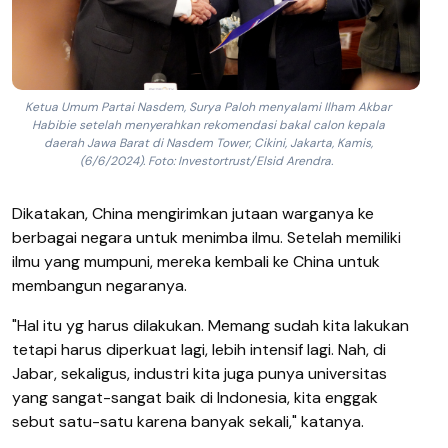
Ketua Umum Partai Nasdem, Surya Paloh menyalami Ilham Akbar
Habibie setelah menyerahkan rekomendasi bakal calon kepala
daerah Jawa Barat di Nasdem Tower, Cikini, Jakarta, Kamis,
(6/6/2024). Foto: Investortrust/Elsid Arendra.
Dikatakan, China mengirimkan jutaan warganya ke
berbagai negara untuk menimba ilmu. Setelah memiliki
ilmu yang mumpuni, mereka kembali ke China untuk
membangun negaranya.
"Hal itu yg harus dilakukan. Memang sudah kita lakukan
tetapi harus diperkuat lagi, lebih intensif lagi. Nah, di
Jabar, sekaligus, industri kita juga punya universitas
yang sangat-sangat baik di Indonesia, kita enggak
sebut satu-satu karena banyak sekali," katanya.