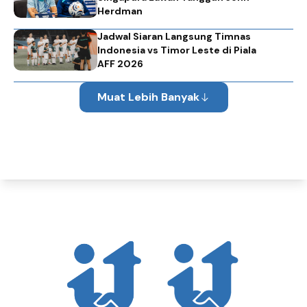
Herdman
Jadwal Siaran Langsung Timnas
Indonesia vs Timor Leste di Piala
AFF 2026
Muat Lebih Banyak