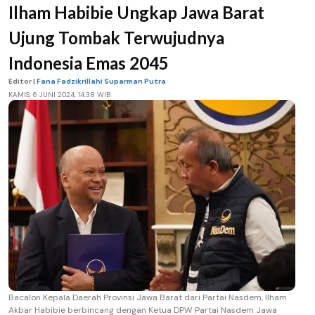
Ilham Habibie Ungkap Jawa Barat
Ujung Tombak Terwujudnya
Indonesia Emas 2045
Editor |
Fana Fadzikrillahi Suparman Putra
KAMIS, 6 JUNI 2024, 14.38 WIB
Bacalon Kepala Daerah Provinsi Jawa Barat dari Partai Nasdem, Ilham
Akbar Habibie berbincang dengan Ketua DPW Partai Nasdem Jawa