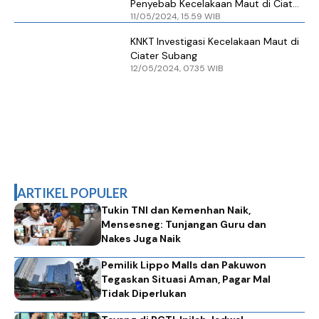
Penyebab Kecelakaan Maut di Ciater
11/05/2024, 15.59 WIB
Subang
KNKT Investigasi Kecelakaan Maut di
Ciater Subang
12/05/2024, 07.35 WIB
ARTIKEL POPULER
Tukin TNI dan Kemenhan Naik,
Mensesneg: Tunjangan Guru dan
Nakes Juga Naik
Pemilik Lippo Malls dan Pakuwon
Tegaskan Situasi Aman, Pagar Mal
Tidak Diperlukan