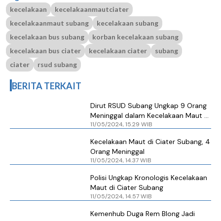
kecelakaan
kecelakaanmautciater
kecelakaanmaut subang
kecelakaan subang
kecelakaan bus subang
korban kecelakaan subang
kecelakaan bus ciater
kecelakaan ciater
subang
ciater
rsud subang
BERITA TERKAIT
Dirut RSUD Subang Ungkap 9 Orang
Meninggal dalam Kecelakaan Maut di
11/05/2024, 15.29 WIB
Ciater
Kecelakaan Maut di Ciater Subang, 4
Orang Meninggal
11/05/2024, 14.37 WIB
Polisi Ungkap Kronologis Kecelakaan
Maut di Ciater Subang
11/05/2024, 14.57 WIB
Kemenhub Duga Rem Blong Jadi