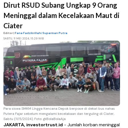
Dirut RSUD Subang Ungkap 9 Orang
Meninggal dalam Kecelakaan Maut di
Ciater
Editor |
Fana Fadzikrillahi Suparman Putra
SABTU, 11 MEI 2024, 15.29 WIB
Para siswa SMKM LIngga Kencana Depok berpose di dekat bus nahas
Putera Fajar sebelum mengalami kecelakaan dan terguling di Ciater,
Sabtu (11/5/2024). Foto: @BolaBolaAja
JAKARTA, investortrust.id
- Jumlah korban meninggal