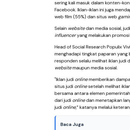
sering kali masuk dalam konten-kon
Facebook. Iklan-iklan ini juga menda
web film (55%) dan situs web
gami
Selain
website
dan media sosial, jud
influencer
yang melakukan promosi 
Head of Social Research Populix Vivi 
menghadapi tingkat paparan yang 
responden selalu melihat iklan judi 
website
maupun media sosial.
"Iklan judi
online
memberikan dampak
situs judi
online
setelah melihat ikla
bersama antara elemen pemerintah 
dari judi
online
dan menetapkan lang
judi
online
,” katanya melalui ketera
Baca Juga