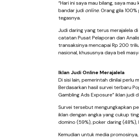
“Hari ini saya mau bilang, saya ma
bandar judi
online
. Orang gila 100% 
tegasnya.
Judi daring yang terus merajalela 
catatan Pusat Pelaporan dan Analis
transaksinya mencapai Rp 200 tril
nasional, khususnya daya beli masy
Iklan Judi Online Merajalela
Di sisi lain, pemerintah dinilai per
Berdasarkan hasil survei terbaru Po
Gambling Ads Exposure” iklan judi d
Survei tersebut mengungkapkan perm
iklan dengan angka yang cukup tingg
domino (59%), poker daring (48%), k
Kemudian untuk media promosinya,