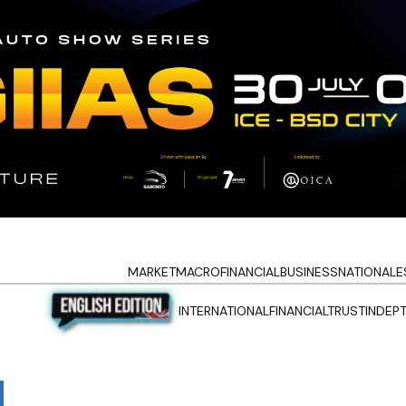
MARKET
MACRO
FINANCIAL
BUSINESS
NATIONAL
E
INTERNATIONAL
FINANCIALTRUST
INDEP