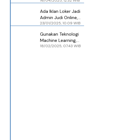
16/04/2025, 12.32 WIB
Lowongan Kerja Judi
Online di Kamboja-
Ada Iklan Loker Jadi
Myanmar
Admin Judi Online,
23/01/2025, 10.09 WIB
Jobstreet Beri
Respons
Gunakan Teknologi
Machine Learning,
18/02/2025, 07.43 WIB
Google Blokir 1,5 Juta
Iklan Judi Online di
Indonesia