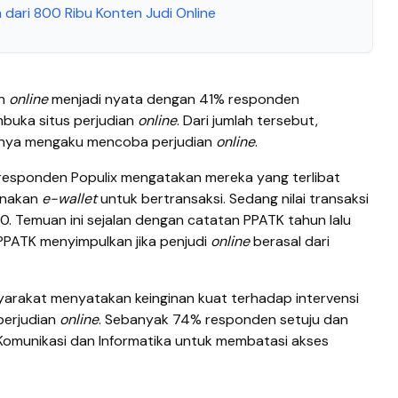
dari 800 Ribu Konten Judi Online
an
online
menjadi nyata dengan 41% responden
buka situs perjudian
online
. Dari jumlah tersebut,
anya mengaku mencoba perjudian
online
.
, responden Populix mengatakan mereka yang terlibat
unakan
e-wallet
untuk bertransaksi. Sedang nilai transaksi
 Temuan ini sejalan dengan catatan PPATK tahun lalu
PATK menyimpulkan jika penjudi
online
berasal dari
arakat menyatakan keinginan kuat terhadap intervensi
perjudian
online
. Sebanyak 74% responden setuju dan
omunikasi dan Informatika untuk membatasi akses