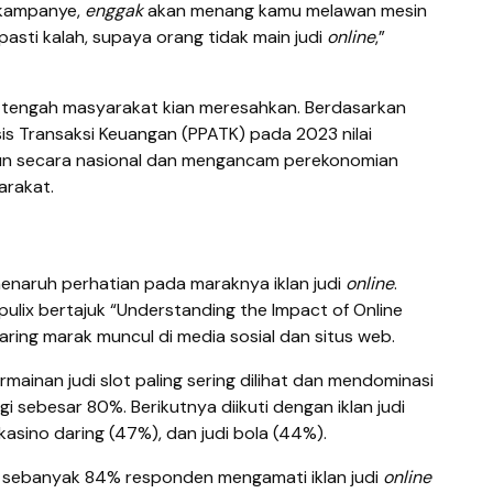
u kampanye,
enggak
akan menang kamu melawan mesin
pasti kalah, supaya orang tidak main judi
online
,”
di tengah masyarakat kian meresahkan. Berdasarkan
is Transaksi Keuangan (PPATK) pada 2023 nilai
iun secara nasional dan mengancam perekonomian
arakat.
lu menaruh perhatian pada maraknya iklan judi
online
.
pulix bertajuk “Understanding the Impact of Online
aring marak muncul di media sosial dan situs
web.
ainan judi slot paling sering dilihat dan mendominasi
i sebesar 80%. Berikutnya diikuti dengan iklan judi
asino daring (47%), dan judi bola (44%).
 sebanyak 84% responden mengamati iklan judi
online