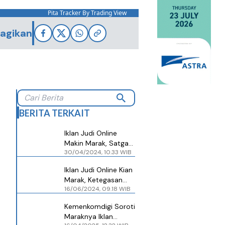
Pita Tracker By Trading View
agikan
BERITA TERKAIT
Iklan Judi Online
Makin Marak, Satgas
30/04/2024, 10.33 WIB
Belum Juga Bekerja
Iklan Judi Online Kian
Marak, Ketegasan
16/06/2024, 09.18 WIB
Pemerintah Dinanti
Masyarakat
Kemenkomdigi Soroti
Maraknya Iklan