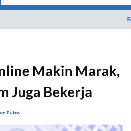
B
Online Makin Marak,
m Juga Bekerja
man Putra