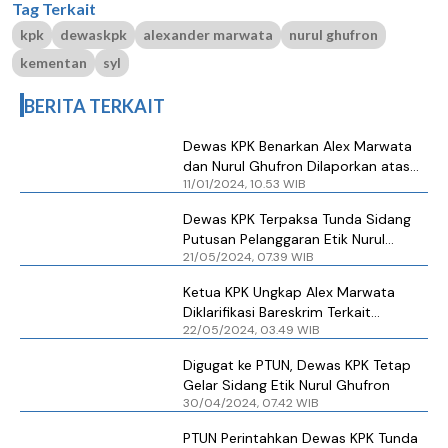
Tag Terkait
kpk
dewaskpk
alexander marwata
nurul ghufron
kementan
syl
BERITA TERKAIT
Dewas KPK Benarkan Alex Marwata
dan Nurul Ghufron Dilaporkan atas
11/01/2024, 10.53 WIB
Dugaan Pelanggaran Etik
Dewas KPK Terpaksa Tunda Sidang
Putusan Pelanggaran Etik Nurul
21/05/2024, 07.39 WIB
Ghufron
Ketua KPK Ungkap Alex Marwata
Diklarifikasi Bareskrim Terkait
22/05/2024, 03.49 WIB
Laporan Nurul Ghufron
Digugat ke PTUN, Dewas KPK Tetap
Gelar Sidang Etik Nurul Ghufron
30/04/2024, 07.42 WIB
PTUN Perintahkan Dewas KPK Tunda