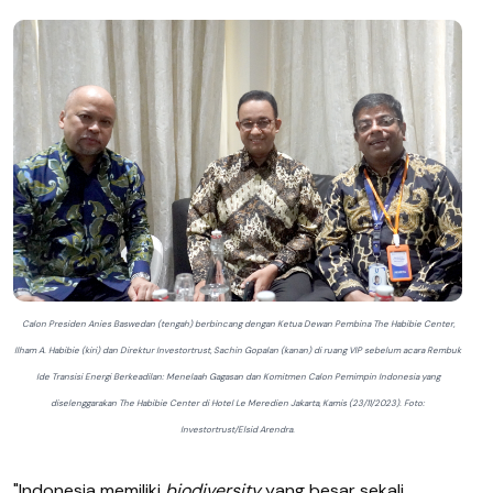
Calon Presiden Anies Baswedan (tengah) berbincang dengan Ketua Dewan Pembina The Habibie Center,
Ilham A. Habibie (kiri) dan Direktur Investortrust, Sachin Gopalan (kanan) di ruang VIP sebelum acara Rembuk
Ide Transisi Energi Berkeadilan: Menelaah Gagasan dan Komitmen Calon Pemimpin Indonesia yang
diselenggarakan The Habibie Center di Hotel Le Meredien Jakarta, Kamis (23/11/2023). Foto:
Investortrust/Elsid Arendra.
"Indonesia memiliki
biodiversity
yang besar sekali.