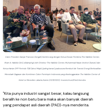
Calon Presiden Ganjar Pranowo (tengah) berbincang dengan Ketua Dewan Pembina The Habibie Center,
Ilham A. Habibie (kiri), didampingi oleh Direktur The Habibie Center, Muhammad Hasan Anshori (kanan) dan
Ketua Harian DPP Perindo TGB Zainul Majdi, (paling kanan) pada acara Rembuk Ide Transisi Energi Berkeadilan:
Menelaah Gagasan dan Komitmen Calon Pemimpin Indonesia yang diselenggarakan The Habibie Center di
Hotel Le Meredien Jakarta, Kamis (23/11/2023). Investortrust/Elsid Arendra.
"Kita punya industri sangat besar, kalau langsung
beralih ke non batu bara maka akan banyak daerah
yang pendapat asli daerah (PAD)-nya menderita.