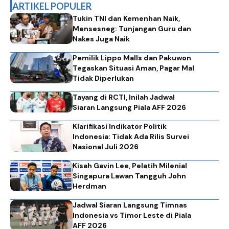
ARTIKEL POPULER
Tukin TNI dan Kemenhan Naik,
Mensesneg: Tunjangan Guru dan
Nakes Juga Naik
Pemilik Lippo Malls dan Pakuwon
Tegaskan Situasi Aman, Pagar Mal
Tidak Diperlukan
Tayang di RCTI, Inilah Jadwal
Siaran Langsung Piala AFF 2026
Klarifikasi Indikator Politik
Indonesia: Tidak Ada Rilis Survei
Nasional Juli 2026
Kisah Gavin Lee, Pelatih Milenial
Singapura Lawan Tangguh John
Herdman
Jadwal Siaran Langsung Timnas
Indonesia vs Timor Leste di Piala
AFF 2026