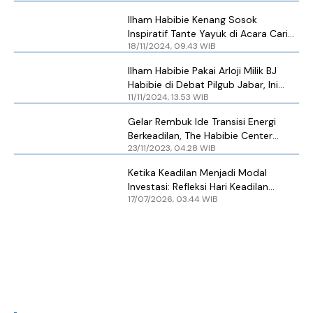
Ilham Habibie Kenang Sosok
Inspiratif Tante Yayuk di Acara Cari
18/11/2024, 09.43 WIB
Ilham
Ilham Habibie Pakai Arloji Milik BJ
Habibie di Debat Pilgub Jabar, Ini
11/11/2024, 13.53 WIB
Maknanya
Gelar Rembuk Ide Transisi Energi
Berkeadilan, The Habibie Center
23/11/2023, 04.28 WIB
Hadirkan Langsung 3 Capres 2024
Ketika Keadilan Menjadi Modal
Investasi: Refleksi Hari Keadilan
17/07/2026, 03.44 WIB
Internasional Menjelang Hari Bhakti
Adhyaksa