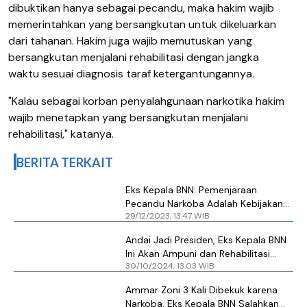
dibuktikan hanya sebagai pecandu, maka hakim wajib
memerintahkan yang bersangkutan untuk dikeluarkan
dari tahanan. Hakim juga wajib memutuskan yang
bersangkutan menjalani rehabilitasi dengan jangka
waktu sesuai diagnosis taraf ketergantungannya.
"Kalau sebagai korban penyalahgunaan narkotika hakim
wajib menetapkan yang bersangkutan menjalani
rehabilitasi," katanya.
BERITA TERKAIT
Eks Kepala BNN: Pemenjaraan
Pecandu Narkoba Adalah Kebijakan
29/12/2023, 13.47 WIB
Bunuh Diri
Andai Jadi Presiden, Eks Kepala BNN
Ini Akan Ampuni dan Rehabilitasi
30/10/2024, 13.03 WIB
Terpidana Narkoba
Ammar Zoni 3 Kali Dibekuk karena
Narkoba, Eks Kepala BNN Salahkan