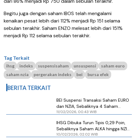
dari 86% menjadi Rp 750 dalam sebulan terakhir.
Begitu juga dengan saham IBOS telah mengalami
kenaikan pesat lebih dari 112% menjadi Rp 151 selama
sebulan terakhir. Saham ENZO melesat lebih dari 151%
menjadi Rp 112 selama sebulan terakhir.
Tag Terkait
ihsg
indeks
suspensisaham
unsuspensi
saham euro
saham nzia
pergerakan indeks
bei
bursa efek
BERITA TERKAIT
BEI Suspensi Transaksi Saham EURO
dan NZIA, Sebaliknya 4 Saham
11/02/2026, 00.43 WIB
Dibuka Kembali
IHSG Dibuka Turun Tipis 0,29 Poin,
Sebaliknya Saham ALKA hingga NZIA
10/02/2026, 02.02 WIB
Melesat