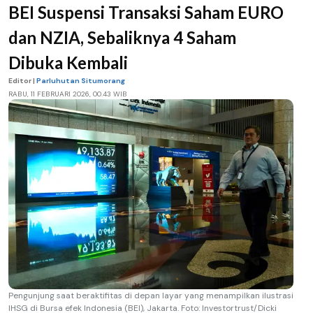
BEI Suspensi Transaksi Saham EURO
dan NZIA, Sebaliknya 4 Saham
Dibuka Kembali
Editor |
Parluhutan Situmorang
RABU, 11 FEBRUARI 2026, 00.43 WIB
Pengunjung saat beraktifitas di depan layar yang menampilkan ilustrasi
IHSG di Bursa efek Indonesia (BEI), Jakarta. Foto: Investortrust/Dicki