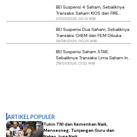
BEI Suspensi 4 Saham, Sebaliknya
Transaksi Saham KIOS dan FIRE
07/01/2026, 00.13 WIB
Dibuka Kembali
BEI Suspensi Dua Saham, Sebaliknya
Transaksi CHEM dan FILM Dibuka
13/08/2025, 00.25 WIB
Kembali
BEI Suspensi Saham STAR,
Sebaliknya Transaksi Lima Saham Ini
29/01/2026, 01.32 WIB
Dibuka Kembali
ARTIKEL POPULER
Tukin TNI dan Kemenhan Naik,
Mensesneg: Tunjangan Guru dan
Nakes Juga Naik