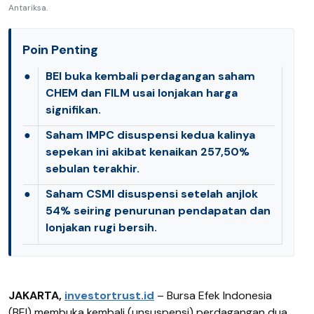
Antariksa.
Poin Penting
●
BEI buka kembali perdagangan saham
CHEM dan FILM usai lonjakan harga
signifikan.
●
Saham IMPC disuspensi kedua kalinya
sepekan ini akibat kenaikan 257,50%
sebulan terakhir.
●
Saham CSMI disuspensi setelah anjlok
54% seiring penurunan pendapatan dan
lonjakan rugi bersih.
JAKARTA,
investortrust.id
–
Bursa Efek Indonesia
(BEI) membuka kembali (unsuspensi) perdagangan dua