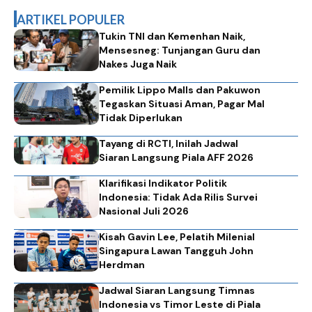
ARTIKEL POPULER
Tukin TNI dan Kemenhan Naik,
Mensesneg: Tunjangan Guru dan
Nakes Juga Naik
Pemilik Lippo Malls dan Pakuwon
Tegaskan Situasi Aman, Pagar Mal
Tidak Diperlukan
Tayang di RCTI, Inilah Jadwal
Siaran Langsung Piala AFF 2026
Klarifikasi Indikator Politik
Indonesia: Tidak Ada Rilis Survei
Nasional Juli 2026
Kisah Gavin Lee, Pelatih Milenial
Singapura Lawan Tangguh John
Herdman
Jadwal Siaran Langsung Timnas
Indonesia vs Timor Leste di Piala