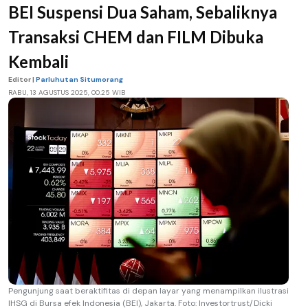
BEI Suspensi Dua Saham, Sebaliknya
Transaksi CHEM dan FILM Dibuka
Kembali
Editor |
Parluhutan Situmorang
RABU, 13 AGUSTUS 2025, 00.25 WIB
Pengunjung saat beraktifitas di depan layar yang menampilkan ilustrasi
IHSG di Bursa efek Indonesia (BEI), Jakarta. Foto: Investortrust/Dicki