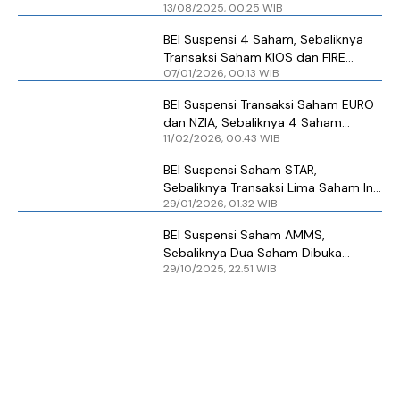
13/08/2025, 00.25 WIB
Kembali
BEI Suspensi 4 Saham, Sebaliknya
Transaksi Saham KIOS dan FIRE
07/01/2026, 00.13 WIB
Dibuka Kembali
BEI Suspensi Transaksi Saham EURO
dan NZIA, Sebaliknya 4 Saham
11/02/2026, 00.43 WIB
Dibuka Kembali
BEI Suspensi Saham STAR,
Sebaliknya Transaksi Lima Saham Ini
29/01/2026, 01.32 WIB
Dibuka Kembali
BEI Suspensi Saham AMMS,
Sebaliknya Dua Saham Dibuka
29/10/2025, 22.51 WIB
Kembali