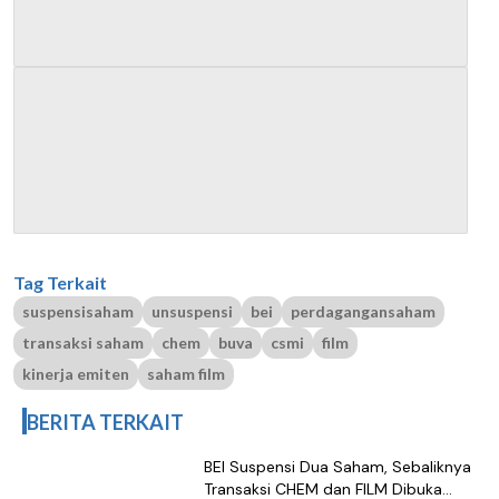
Tag Terkait
suspensisaham
unsuspensi
bei
perdagangansaham
transaksi saham
chem
buva
csmi
film
kinerja emiten
saham film
BERITA TERKAIT
BEI Suspensi Dua Saham, Sebaliknya
Transaksi CHEM dan FILM Dibuka