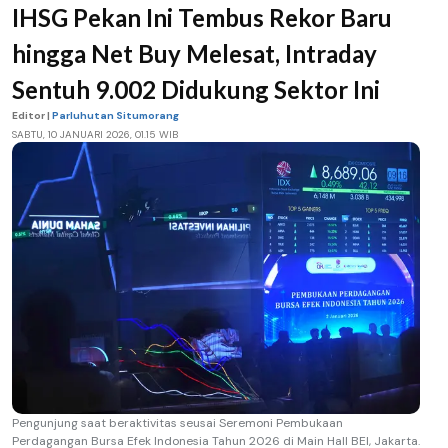
IHSG Pekan Ini Tembus Rekor Baru
hingga Net Buy Melesat, Intraday
Sentuh 9.002 Didukung Sektor Ini
Editor |
Parluhutan Situmorang
SABTU, 10 JANUARI 2026, 01.15 WIB
Pengunjung saat beraktivitas seusai Seremoni Pembukaan
Perdagangan Bursa Efek Indonesia Tahun 2026 di Main Hall BEI, Jakarta.