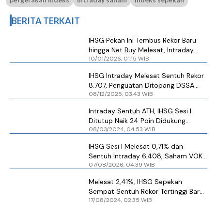
BERITA TERKAIT
IHSG Pekan Ini Tembus Rekor Baru
hingga Net Buy Melesat, Intraday
10/01/2026, 01.15 WIB
Sentuh 9.002 Didukung Sektor Ini
IHSG Intraday Melesat Sentuh Rekor
8.707, Penguatan Ditopang DSSA
08/12/2025, 03.43 WIB
hingga GOTO
Intraday Sentuh ATH, IHSG Sesi I
Ditutup Naik 24 Poin Didukung
08/03/2024, 04.53 WIB
Lompatan Saham TINS dan MSKY
IHSG Sesi I Melesat 0,71% dan
Sentuh Intraday 6.408, Saham VOKS
07/08/2026, 04.39 WIB
hingga ROCK Cetak ARA
Melesat 2,41%, IHSG Sepekan
Sempat Sentuh Rekor Tertinggi Baru
17/08/2024, 02.35 WIB
dan Net Buy Asing Berlanjut