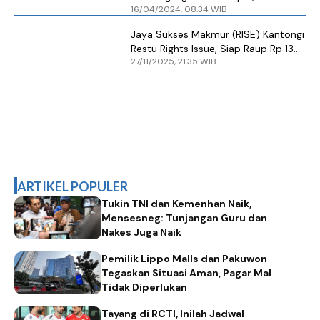
16/04/2024, 08.34 WIB
Jaya Sukses Makmur (RISE) Kantongi
Restu Rights Issue, Siap Raup Rp 133
27/11/2025, 21.35 WIB
Miliar untuk Ekspansi
ARTIKEL POPULER
Tukin TNI dan Kemenhan Naik,
Mensesneg: Tunjangan Guru dan
Nakes Juga Naik
Pemilik Lippo Malls dan Pakuwon
Tegaskan Situasi Aman, Pagar Mal
Tidak Diperlukan
Tayang di RCTI, Inilah Jadwal