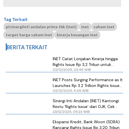
Tag Terkait
ptsinergiinti andalan prima tbk (inet)
inet
saham inet
target harga saham inet
kinerja keuangan inet
BERITA TERKAIT
INET Catat Lonjakan Kinerja hingga
Rights Issue Rp 3,2 Triliun untuk
02/12/2025, 03.49 WIB
Ekspansi Digital
INET Posts Surging Performance as It
Launches Rp 3.2 Trillion Rights Issue
02/12/2025, 11.49 WIB
for Digital Expansion
Sinergi Inti Andalan (INET) Kantongi
Restu ‘Rights Issue’ dari OJK, Cek
23/12/2025, 09.23 WIB
Jadwal Pelaksanaannya
Ekspansi Kredit, Bank Woori (SDRA)
Rancang Rights Issue Rp 3,20 Triliun