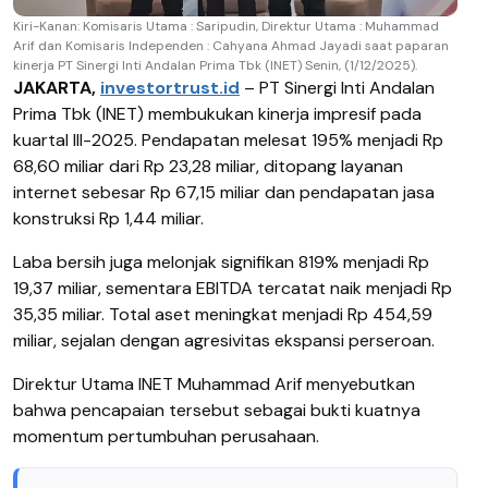
Kiri-Kanan: Komisaris Utama : Saripudin, Direktur Utama : Muhammad
Arif dan Komisaris Independen : Cahyana Ahmad Jayadi saat paparan
kinerja PT Sinergi Inti Andalan Prima Tbk (INET) Senin, (1/12/2025).
JAKARTA,
investortrust.id
– PT Sinergi Inti Andalan
Prima Tbk (INET) membukukan kinerja impresif pada
kuartal III-2025. Pendapatan melesat 195% menjadi Rp
68,60 miliar dari Rp 23,28 miliar, ditopang layanan
internet sebesar Rp 67,15 miliar dan pendapatan jasa
konstruksi Rp 1,44 miliar.
Laba bersih juga melonjak signifikan 819% menjadi Rp
19,37 miliar, sementara EBITDA tercatat naik menjadi Rp
35,35 miliar. Total aset meningkat menjadi Rp 454,59
miliar, sejalan dengan agresivitas ekspansi perseroan.
Direktur Utama INET Muhammad Arif menyebutkan
bahwa pencapaian tersebut sebagai bukti kuatnya
momentum pertumbuhan perusahaan.