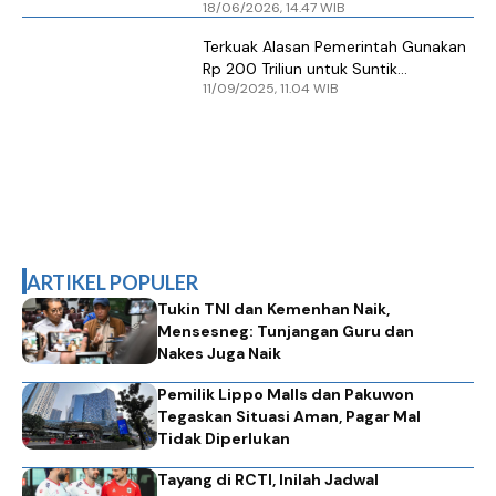
18/06/2026, 14.47 WIB
Kuartal II-2026
Terkuak Alasan Pemerintah Gunakan
Rp 200 Triliun untuk Suntik
11/09/2025, 11.04 WIB
Perbankan
ARTIKEL POPULER
Tukin TNI dan Kemenhan Naik,
Mensesneg: Tunjangan Guru dan
Nakes Juga Naik
Pemilik Lippo Malls dan Pakuwon
Tegaskan Situasi Aman, Pagar Mal
Tidak Diperlukan
Tayang di RCTI, Inilah Jadwal