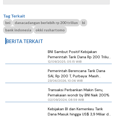
Tag Terkait
bni
danacadangan berlebih rp 200 triliun
bi
bank indonesia
okki rushartomo
BERITA TERKAIT
BNI Sambut Positif Kebijakan
Pemerintah Tarik Dana Rp 200 Triliun
12/09/2025, 05.15 WIB
untuk Perbankan
Pemerintah Berencana Tarik Dana
SAL Rp 200 T, Purbaya: Masih
23/06/2026, 10.06 WIB
Didiskusikan dengan BI
Transaksi Perbankan Makin Seru,
Pemakaian wondr by BNI Naik 200%
02/09/2024, 08.59 WIB
Kebijakan BI dan Kemenkeu Tarik
Dana Masuk hingga US$ 3,9 Miliar di