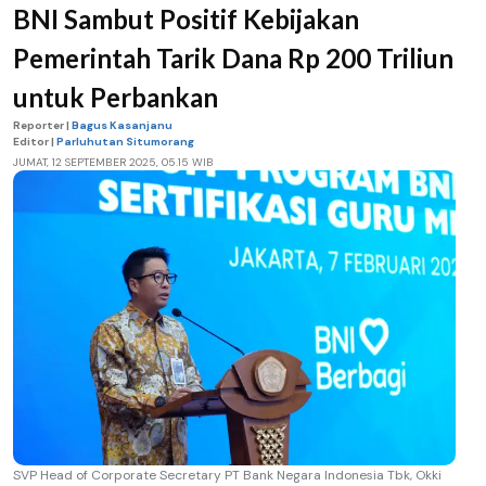
BNI Sambut Positif Kebijakan
Pemerintah Tarik Dana Rp 200 Triliun
untuk Perbankan
Reporter |
Bagus Kasanjanu
Editor |
Parluhutan Situmorang
JUMAT, 12 SEPTEMBER 2025, 05.15 WIB
SVP Head of Corporate Secretary PT Bank Negara Indonesia Tbk, Okki