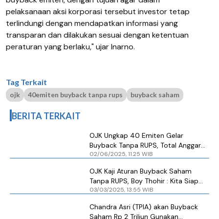
pelaksanaan aksi korporasi tersebut investor tetap
terlindungi dengan mendapatkan informasi yang
transparan dan dilakukan sesuai dengan ketentuan
peraturan yang berlaku," ujar Inarno.
Tag Terkait
ojk
40emiten buyback tanpa rups
buyback saham
BERITA TERKAIT
OJK Ungkap 40 Emiten Gelar
Buyback Tanpa RUPS, Total Anggaran
02/06/2025, 11.25 WIB
Segini
OJK Kaji Aturan Buyback Saham
Tanpa RUPS, Boy Thohir : Kita Siap
03/03/2025, 13.55 WIB
Buyback Saham
Chandra Asri (TPIA) akan Buyback
Saham Rp 2 Triliun Gunakan