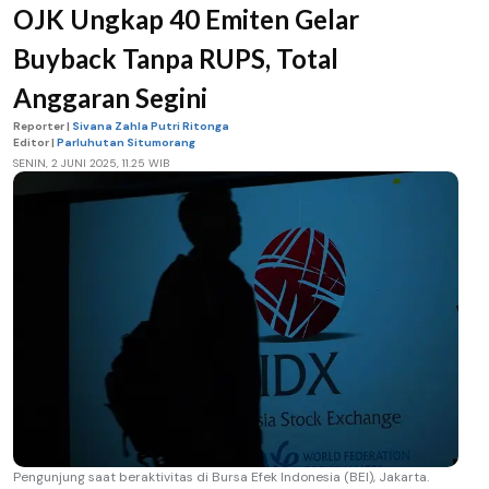
OJK Ungkap 40 Emiten Gelar
Buyback Tanpa RUPS, Total
Anggaran Segini
Reporter |
Sivana Zahla Putri Ritonga
Editor |
Parluhutan Situmorang
SENIN, 2 JUNI 2025, 11.25 WIB
Pengunjung saat beraktivitas di Bursa Efek Indonesia (BEI), Jakarta.