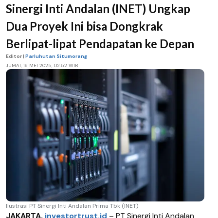
Sinergi Inti Andalan (INET) Ungkap
Dua Proyek Ini bisa Dongkrak
Berlipat-lipat Pendapatan ke Depan
Editor |
Parluhutan Situmorang
JUMAT, 16 MEI 2025, 02.52 WIB
Ilustrasi PT Sinergi Inti Andalan Prima Tbk (INET)
JAKARTA,
investortrust.id
–
PT Sinergi Inti Andalan