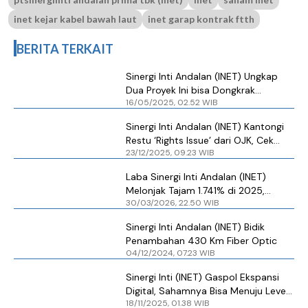
inet kejar kabel bawah laut
inet garap kontrak ftth
BERITA TERKAIT
Sinergi Inti Andalan (INET) Ungkap
Dua Proyek Ini bisa Dongkrak
16/05/2025, 02.52 WIB
Berlipat-lipat Pendapatan ke Depan
Sinergi Inti Andalan (INET) Kantongi
Restu ‘Rights Issue’ dari OJK, Cek
23/12/2025, 09.23 WIB
Jadwal Pelaksanaannya
Laba Sinergi Inti Andalan (INET)
Melonjak Tajam 1.741% di 2025,
30/03/2026, 22.50 WIB
Nilainya Segini
Sinergi Inti Andalan (INET) Bidik
Penambahan 430 Km Fiber Optic
04/12/2024, 07.23 WIB
Sinergi Inti (INET) Gaspol Ekspansi
Digital, Sahamnya Bisa Menuju Level
18/11/2025, 01.38 WIB
Ini