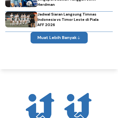
Herdman
Jadwal Siaran Langsung Timnas
Indonesia vs Timor Leste di Piala
AFF 2026
Muat Lebih Banyak