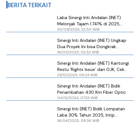
BERITA TERKAIT
Laba Sinergi Inti Andalan (INET)
Melonjak Tajam 1.741% di 2025,
30/03/2026, 22.50 WIB
Nilainya Segini
Sinergi Inti Andalan (INET) Ungkap
Dua Proyek Ini bisa Dongkrak
16/05/2025, 02.52 WIB
Berlipat-lipat Pendapatan ke Depan
Sinergi Inti Andalan (INET) Kantongi
Restu ‘Rights Issue’ dari OJK, Cek
23/12/2025, 09.23 WIB
Jadwal Pelaksanaannya
Sinergi Inti Andalan (INET) Bidik
Penambahan 430 Km Fiber Optic
04/12/2024, 07.23 WIB
Sinergi Inti (INET) Bidik Lompatan
Laba 30% Tahun 2025, Intip
16/04/2025, 08.36 WIB
Strateginya