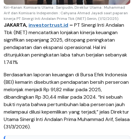
Kiri-Kanan: Komisaris Utama : Saripudin, Direktur Utama : Muhammad
Arif dan Komisaris Independen : Cahyana Ahmad Jayadi saat paparan
kinerja PT Sinergi Inti Andalan Prima Tbk (INET) Senin, (1/12/2025).
JAKARTA,
investortrust.id
–
PT Sinergi Inti Andalan
Tbk (INET) mencatatkan lonjakan kinerja keuangan
signifikan sepanjang 2025, ditopang peningkatan
pendapatan dan ekspansi operasional. Hal ini
ditunjukkan peningkatan laba tahun berjalan sebanyak
1.741%
Berdasarkan laporan keuangan di Bursa Efek Indonesia
(BEI) kemarin disebutkan pendapatan bersih perseroan
melonjak menjadi Rp 91,82 miliar pada 2025,
dibandingkan Rp 30,44 miliar pada 2024.
“Ini sebuah
bukti nyata bahwa pertumbuhan laba perseroan jauh
melampaui dilusi kepemilikan yang terjadi,” jelas Direktur
Utama Sinergi Inti Andalan Prima Muhammad Arif, Selasa
(31/3/2026).