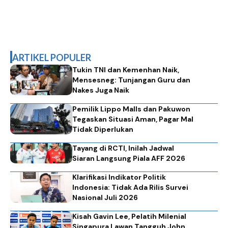
ARTIKEL POPULER
Tukin TNI dan Kemenhan Naik,
Mensesneg: Tunjangan Guru dan
Nakes Juga Naik
Pemilik Lippo Malls dan Pakuwon
Tegaskan Situasi Aman, Pagar Mal
Tidak Diperlukan
Tayang di RCTI, Inilah Jadwal
Siaran Langsung Piala AFF 2026
Klarifikasi Indikator Politik
Indonesia: Tidak Ada Rilis Survei
Nasional Juli 2026
Kisah Gavin Lee, Pelatih Milenial
Singapura Lawan Tangguh John