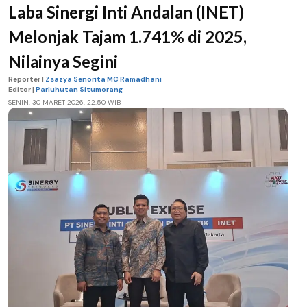
Laba Sinergi Inti Andalan (INET)
Melonjak Tajam 1.741% di 2025,
Nilainya Segini
Reporter |
Zsazya Senorita MC Ramadhani
Editor |
Parluhutan Situmorang
SENIN, 30 MARET 2026, 22.50 WIB