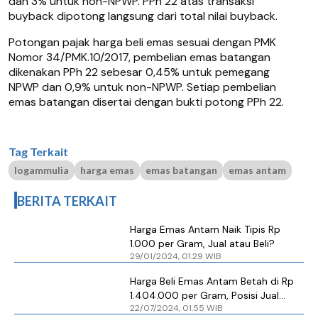
dan 3% untuk non-NPWP. PPh 22 atas transaksi
buyback dipotong langsung dari total nilai buyback.
Potongan pajak harga beli emas sesuai dengan PMK
Nomor 34/PMK.10/2017, pembelian emas batangan
dikenakan PPh 22 sebesar 0,45% untuk pemegang
NPWP dan 0,9% untuk non-NPWP. Setiap pembelian
emas batangan disertai dengan bukti potong PPh 22.
Tag Terkait
logammulia
harga emas
emas batangan
emas antam
BERITA TERKAIT
Harga Emas Antam Naik Tipis Rp
1.000 per Gram, Jual atau Beli?
29/01/2024, 01.29 WIB
Harga Beli Emas Antam Betah di Rp
1.404.000 per Gram, Posisi Jual
22/07/2024, 01.55 WIB
Turun Tipis