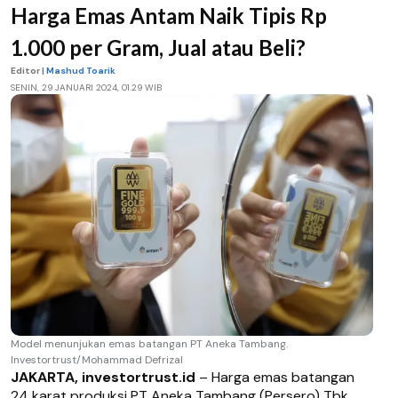
Harga Emas Antam Naik Tipis Rp
1.000 per Gram, Jual atau Beli?
Editor |
Mashud Toarik
SENIN, 29 JANUARI 2024, 01.29 WIB
Model menunjukan emas batangan PT Aneka Tambang.
Investortrust/Mohammad Defrizal
JAKARTA, investortrust.id
– Harga emas batangan
24 karat produksi PT Aneka Tambang (Persero) Tbk