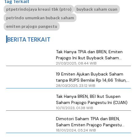
Tag Terkait
ptpetrindojaya kreasi tbk (ptro)
buyback saham cuan
petrindo umumkan buback saham
emiten prajogo pangestu
BERITA TERKAIT
Tak Hanya TPIA dan BREN, Emiten
Prajogo Ini Ikut Buyback Saham
21/03/2025, 08.44 WIB
Bernilai Jumbo
19 Emiten Ajukan Buyback Saham
tanpa RUPS Bernilai Rp 14,66 Triliun,
28/03/2025, 23.12 WIB
Terbesar Emiten Konglomerasi Ini
Tak Hanya BREN, BEI Ikut Suspen
Saham Prajogo Pangestu Ini (CUAN)
10/11/2023, 01.38 WIB
Dimotori Saham TPIA dan BREN,
Saham Emiten Prajogo Pangestu
18/01/2024, 05.24 WIB
Bangkit