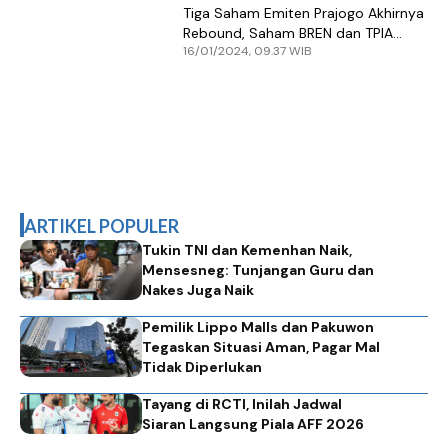
Tiga Saham Emiten Prajogo Akhirnya
Rebound, Saham BREN dan TPIA
16/01/2024, 09.37 WIB
Perkasa
ARTIKEL POPULER
Tukin TNI dan Kemenhan Naik,
Mensesneg: Tunjangan Guru dan
Nakes Juga Naik
Pemilik Lippo Malls dan Pakuwon
Tegaskan Situasi Aman, Pagar Mal
Tidak Diperlukan
Tayang di RCTI, Inilah Jadwal
Siaran Langsung Piala AFF 2026