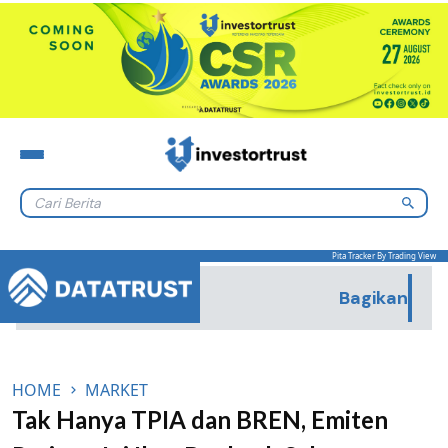
Lewati ke konten
Pita Tracker By Trading View
Bagikan
HOME
MARKET
Tak Hanya TPIA dan BREN, Emiten