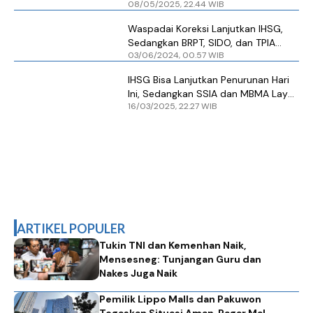
08/05/2025, 22.44 WIB
Layak Dilirik
Waspadai Koreksi Lanjutkan IHSG,
Sedangkan BRPT, SIDO, dan TPIA
03/06/2024, 00.57 WIB
Layak Dipantau
IHSG Bisa Lanjutkan Penurunan Hari
Ini, Sedangkan SSIA dan MBMA Layak
16/03/2025, 22.27 WIB
Dilirik
ARTIKEL POPULER
Tukin TNI dan Kemenhan Naik,
Mensesneg: Tunjangan Guru dan
Nakes Juga Naik
Pemilik Lippo Malls dan Pakuwon
Tegaskan Situasi Aman, Pagar Mal