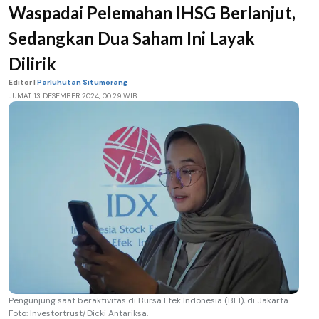
Waspadai Pelemahan IHSG Berlanjut,
Sedangkan Dua Saham Ini Layak
Dilirik
Editor |
Parluhutan Situmorang
JUMAT, 13 DESEMBER 2024, 00.29 WIB
Pengunjung saat beraktivitas di Bursa Efek Indonesia (BEI), di Jakarta.
Foto: Investortrust/Dicki Antariksa.