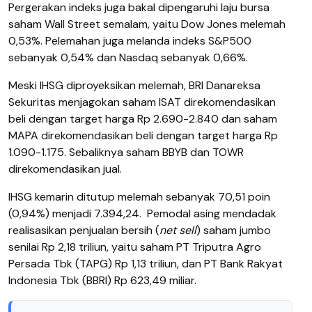
Pergerakan indeks juga bakal dipengaruhi laju bursa
saham Wall Street semalam, yaitu Dow Jones melemah
0,53%. Pelemahan juga melanda indeks S&P500
sebanyak 0,54% dan Nasdaq sebanyak 0,66%.
Meski IHSG diproyeksikan melemah, BRI Danareksa
Sekuritas menjagokan saham ISAT direkomendasikan
beli dengan target harga Rp 2.690-2.840 dan saham
MAPA direkomendasikan beli dengan target harga Rp
1.090-1.175. Sebaliknya saham BBYB dan TOWR
direkomendasikan jual.
IHSG kemarin ditutup melemah sebanyak 70,51 poin
(0,94%) menjadi 7.394,24.
Pemodal asing mendadak
realisasikan penjualan bersih (
net sell
) saham jumbo
senilai Rp 2,18 triliun, yaitu saham
PT Triputra Agro
Persada Tbk (TAPG) Rp 1,13 triliun, dan PT Bank Rakyat
Indonesia Tbk (BBRI) Rp 623,49 miliar.