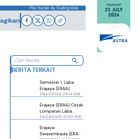
Pita Tracker By Trading View
agikan
BERITA TERKAIT
Semester I, Laba
Erajaya (ERAA)
29/07/2024, 08.14 WIB
Melesat 14,15% Jadi
Segini
Erajaya (ERAA) Cetak
Lompatan Laba
26/03/2025, 01.50 WIB
Atribusi 25% di 2024,
Nilainya Jadi Segini
Erajaya
Swasembada (ERAA)