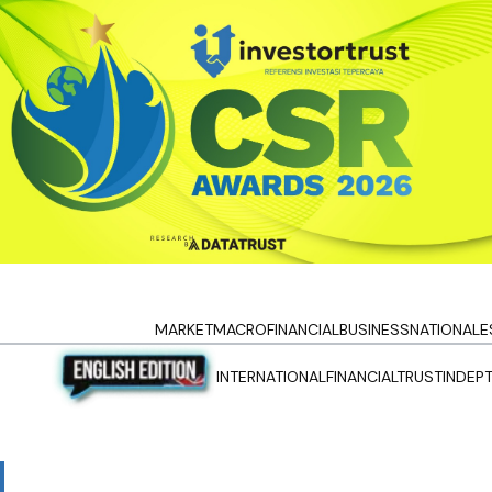
MARKET
MACRO
FINANCIAL
BUSINESS
NATIONAL
E
INTERNATIONAL
FINANCIALTRUST
INDEP