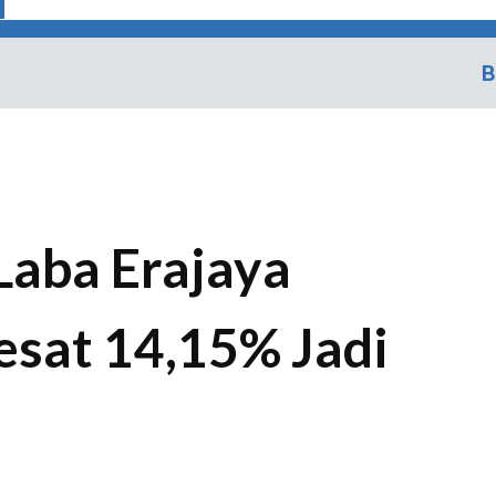
B
 Laba Erajaya
sat 14,15% Jadi