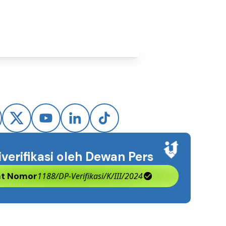
iverifikasi oleh Dewan Pers
kat Nomor
1188/DP-Verifikasi/K/III/2024