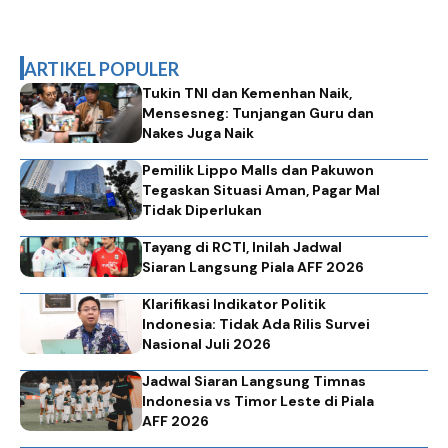
ARTIKEL POPULER
Tukin TNI dan Kemenhan Naik,
Mensesneg: Tunjangan Guru dan
Nakes Juga Naik
Pemilik Lippo Malls dan Pakuwon
Tegaskan Situasi Aman, Pagar Mal
Tidak Diperlukan
Tayang di RCTI, Inilah Jadwal
Siaran Langsung Piala AFF 2026
Klarifikasi Indikator Politik
Indonesia: Tidak Ada Rilis Survei
Nasional Juli 2026
Jadwal Siaran Langsung Timnas
Indonesia vs Timor Leste di Piala
AFF 2026