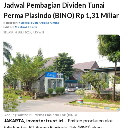
Jadwal Pembagian Dividen Tunai
Perma Plasindo (BINO) Rp 1,31 Miliar
Reporter |
Yuswialdyth Ardelia Almira
Editor |
Mashud Toarik
SELASA, 9 JULI 2024, 11.10 WIB
Gedung kantor PT Perma Plasindo Tbk (BINO)
JAKARTA, investortrust.id
– Emiten produsen alat
tulis kantor, PT Perma Plasindo Tbk (BINO) akan