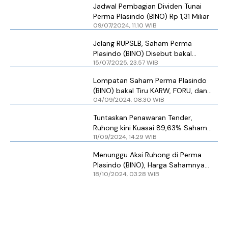
Jadwal Pembagian Dividen Tunai
Perma Plasindo (BINO) Rp 1,31 Miliar
09/07/2024, 11.10 WIB
Jelang RUPSLB, Saham Perma
Plasindo (BINO) Disebut bakal
15/07/2025, 23.57 WIB
Menuju Rp 200
Lompatan Saham Perma Plasindo
(BINO) bakal Tiru KARW, FORU, dan
04/09/2024, 08.30 WIB
LABA Usai Pergantian Pengendali?
Tuntaskan Penawaran Tender,
Ruhong kini Kuasai 89,63% Saham
11/09/2024, 14.29 WIB
Perma PLasindo (BINO)
Menunggu Aksi Ruhong di Perma
Plasindo (BINO), Harga Sahamnya
18/10/2024, 03.28 WIB
bisa Menuju Level Ini