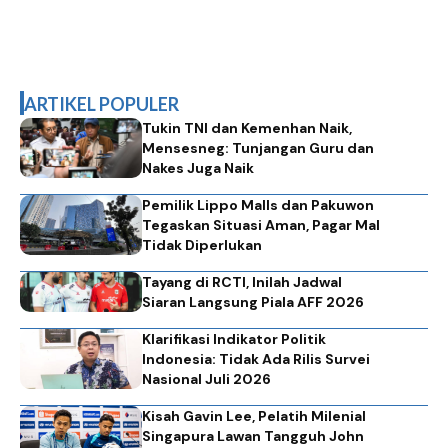
ARTIKEL POPULER
Tukin TNI dan Kemenhan Naik,
Mensesneg: Tunjangan Guru dan
Nakes Juga Naik
Pemilik Lippo Malls dan Pakuwon
Tegaskan Situasi Aman, Pagar Mal
Tidak Diperlukan
Tayang di RCTI, Inilah Jadwal
Siaran Langsung Piala AFF 2026
Klarifikasi Indikator Politik
Indonesia: Tidak Ada Rilis Survei
Nasional Juli 2026
Kisah Gavin Lee, Pelatih Milenial
Singapura Lawan Tangguh John