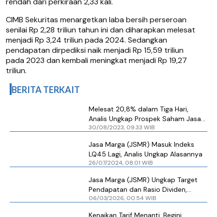
rendah dari perkiraan 2,33 kali.
CIMB Sekuritas menargetkan laba bersih perseroan
senilai Rp 2,28 triliun tahun ini dan diharapkan melesat
menjadi Rp 3,24 triliun pada 2024. Sedangkan
pendapatan dirpediksi naik menjadi Rp 15,59 triliun
pada 2023 dan kembali meningkat menjadi Rp 19,27
triliun.
BERITA TERKAIT
Melesat 20,8% dalam Tiga Hari,
Analis Ungkap Prospek Saham Jasa
30/08/2023, 09.33 WIB
Marga (JSMR)
Jasa Marga (JSMR) Masuk Indeks
LQ45 Lagi, Analis Ungkap Alasannya
26/07/2024, 08.01 WIB
Jasa Marga (JSMR) Ungkap Target
Pendapatan dan Rasio Dividen,
06/03/2026, 00.54 WIB
Bagaimana Prospek Sahamnya?
Kenaikan Tarif Menanti, Begini