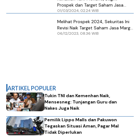
Prospek dan Target Saham Jasa
01/03/2024, 02.24 WIB
Marga (JSMR)
Melihat Prospek 2024, Sekuritas Ini
Revisi Naik Target Saham Jasa Marga
06/12/2023, 08.36 WIB
(JSMR)
ARTIKEL POPULER
Tukin TNI dan Kemenhan Naik,
Mensesneg: Tunjangan Guru dan
Nakes Juga Naik
Pemilik Lippo Malls dan Pakuwon
Tegaskan Situasi Aman, Pagar Mal
Tidak Diperlukan