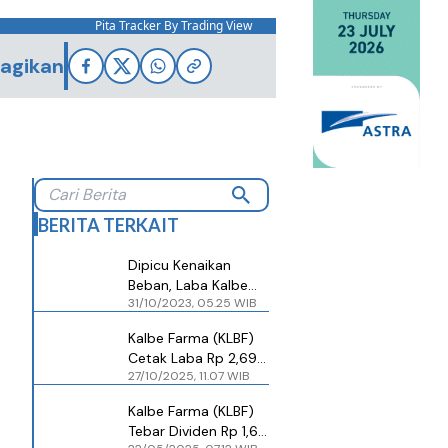
Pita Tracker By Trading View
agikan
BERITA TERKAIT
Dipicu Kenaikan
Beban, Laba Kalbe
31/10/2023, 05.25 WIB
Farma (KLBF) Turun
hingga September
Kalbe Farma (KLBF)
Cetak Laba Rp 2,69
27/10/2025, 11.07 WIB
Triliun hingga
September 2025,
Kalbe Farma (KLBF)
Tumbuh Dua Digit
Tebar Dividen Rp 1,68