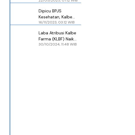
22/05/2025, 07.12 WIB
Triliun hingga
Targetkan Kenaikan
Dipicu BPJS
Laba Segini
Kesehatan, Kalbe
16/11/2023, 03.12 WIB
Farma (KLBF)
Memasuki Tantangan
Laba Atribusi Kalbe
Berat
Farma (KLBF) Naik
30/10/2024, 11.48 WIB
15,2% hingga Kuartal
III-2024, Nilainya Jadi
Segini