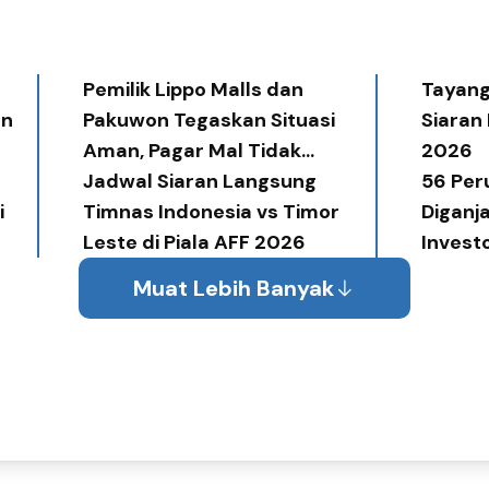
Pemilik Lippo Malls dan
Tayang 
an
Pakuwon Tegaskan Situasi
Siaran
Aman, Pagar Mal Tidak
2026
Diperlukan
Jadwal Siaran Langsung
56 Per
i
Timnas Indonesia vs Timor
Diganj
Leste di Piala AFF 2026
Invest
Award
Muat Lebih Banyak