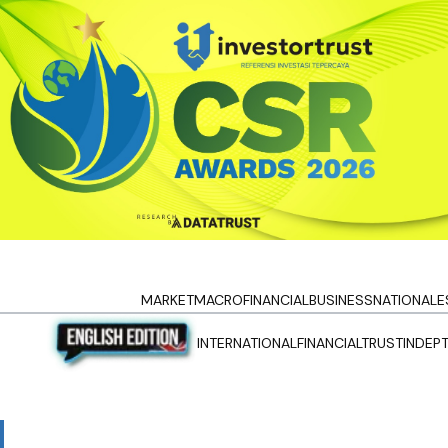
MARKET
MACRO
FINANCIAL
BUSINESS
NATIONAL
E
INTERNATIONAL
FINANCIALTRUST
INDEP