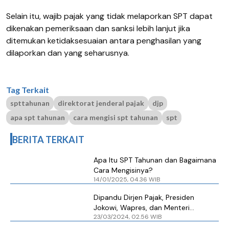
Selain itu, wajib pajak yang tidak melaporkan SPT dapat
dikenakan pemeriksaan dan sanksi lebih lanjut jika
ditemukan ketidaksesuaian antara penghasilan yang
dilaporkan dan yang seharusnya.
Tag Terkait
spttahunan
direktorat jenderal pajak
djp
apa spt tahunan
cara mengisi spt tahunan
spt
BERITA TERKAIT
Apa Itu SPT Tahunan dan Bagaimana
Cara Mengisinya?
14/01/2025, 04.36 WIB
Dipandu Dirjen Pajak, Presiden
Jokowi, Wapres, dan Menteri
23/03/2024, 02.56 WIB
Kompak Lapor SPT Tahunan