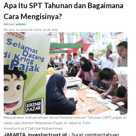
Apa Itu SPT Tahunan dan Bagaimana
Cara Mengisinya?
Editor |
admin
SELASA, 14 JANUARI 2025, 04.36 WIB
Masyarakat menyerahkan Surat Pemberitahuan Tahunan (SPT) pajak di
salah satu Kantor Pelayanan Pajak di Jakarta. Foto:
Investortrust/Defrizal Mohammad
JAKARTA, investortrust.id
- Surat pemberitahuan