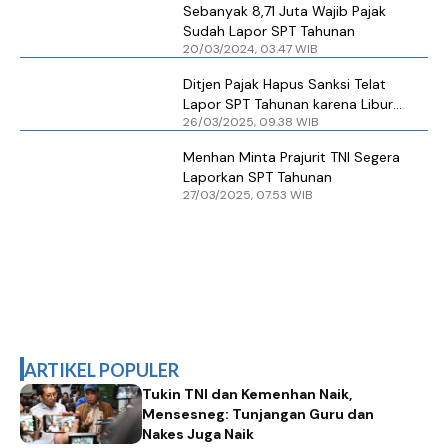
Sebanyak 8,71 Juta Wajib Pajak
Sudah Lapor SPT Tahunan
20/03/2024, 03.47 WIB
Ditjen Pajak Hapus Sanksi Telat
Lapor SPT Tahunan karena Libur
26/03/2025, 09.38 WIB
Lebaran 2025
Menhan Minta Prajurit TNI Segera
Laporkan SPT Tahunan
27/03/2025, 07.53 WIB
ARTIKEL POPULER
Tukin TNI dan Kemenhan Naik,
Mensesneg: Tunjangan Guru dan
Nakes Juga Naik