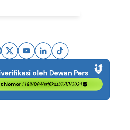
iverifikasi oleh Dewan Pers
kat Nomor
1188/DP-Verifikasi/K/III/2024