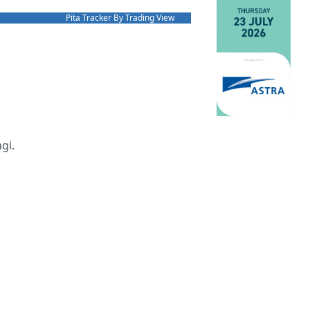
Pita Tracker By Trading View
gi.