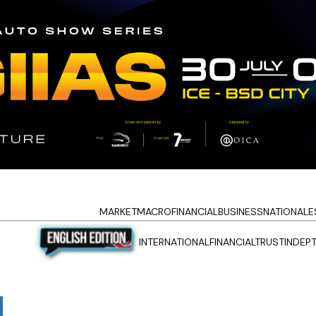
MARKET
MACRO
FINANCIAL
BUSINESS
NATIONAL
E
INTERNATIONAL
FINANCIALTRUST
INDEP