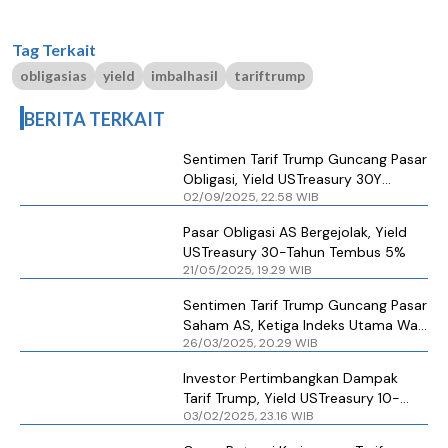
Tag Terkait
obligasias
yield
imbalhasil
tariftrump
BERITA TERKAIT
Sentimen Tarif Trump Guncang Pasar
Obligasi, Yield USTreasury 30Y
02/09/2025, 22.58 WIB
Tembus 4,97%
Pasar Obligasi AS Bergejolak, Yield
USTreasury 30-Tahun Tembus 5%
21/05/2025, 19.29 WIB
Sentimen Tarif Trump Guncang Pasar
Saham AS, Ketiga Indeks Utama Wall
26/03/2025, 20.29 WIB
Street Rontok
Investor Pertimbangkan Dampak
Tarif Trump, Yield USTreasury 10-
03/02/2025, 23.16 WIB
Tahun Turun