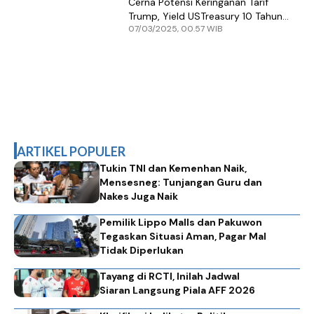
Cerna Potensi Keringanan Tarif
Trump, Yield USTreasury 10 Tahun
07/03/2025, 00.57 WIB
Naik
ARTIKEL POPULER
Tukin TNI dan Kemenhan Naik,
Mensesneg: Tunjangan Guru dan
Nakes Juga Naik
Pemilik Lippo Malls dan Pakuwon
Tegaskan Situasi Aman, Pagar Mal
Tidak Diperlukan
Tayang di RCTI, Inilah Jadwal
Siaran Langsung Piala AFF 2026