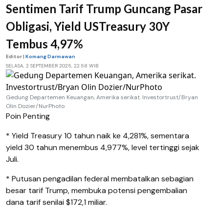
Sentimen Tarif Trump Guncang Pasar
Obligasi, Yield USTreasury 30Y
Tembus 4,97%
Editor |
Komang Darmawan
SELASA, 2 SEPTEMBER 2025, 22.58 WIB
Gedung Departemen Keuangan, Amerika serikat. Investortrust/Bryan
Olin Dozier/NurPhoto
Poin Penting
* Yield Treasury 10 tahun naik ke 4,281%, sementara
yield 30 tahun menembus 4,977%, level tertinggi sejak
Juli.
* Putusan pengadilan federal membatalkan sebagian
besar tarif Trump, membuka potensi pengembalian
dana tarif senilai $172,1 miliar.