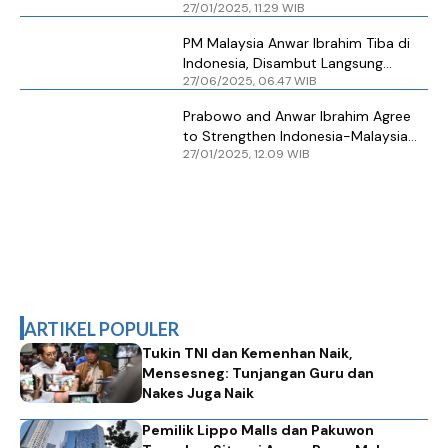
27/01/2025, 11.29 WIB
Strategis Indonesia-Malaysia
PM Malaysia Anwar Ibrahim Tiba di
Indonesia, Disambut Langsung
27/06/2025, 06.47 WIB
Presiden Prabowo
Prabowo and Anwar Ibrahim Agree
to Strengthen Indonesia-Malaysia
27/01/2025, 12.09 WIB
Strategic Cooperation
ARTIKEL POPULER
Tukin TNI dan Kemenhan Naik,
Mensesneg: Tunjangan Guru dan
Nakes Juga Naik
Pemilik Lippo Malls dan Pakuwon