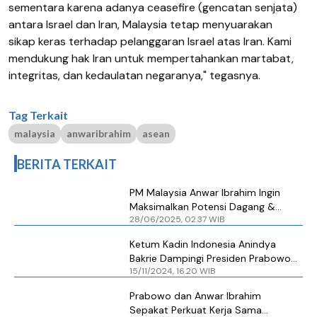
sementara karena adanya ceasefire (gencatan senjata)
antara Israel dan Iran, Malaysia tetap menyuarakan
sikap keras terhadap pelanggaran Israel atas Iran. Kami
mendukung hak Iran untuk mempertahankan martabat,
integritas, dan kedaulatan negaranya," tegasnya.
Tag Terkait
malaysia
anwaribrahim
asean
BERITA TERKAIT
PM Malaysia Anwar Ibrahim Ingin
Maksimalkan Potensi Dagang &
28/06/2025, 02.37 WIB
Investasi dengan Indonesia
Ketum Kadin Indonesia Anindya
Bakrie Dampingi Presiden Prabowo
15/11/2024, 16.20 WIB
saat Berdialog dengan PM Malaysia
Anwar Ibrahim
Prabowo dan Anwar Ibrahim
Sepakat Perkuat Kerja Sama