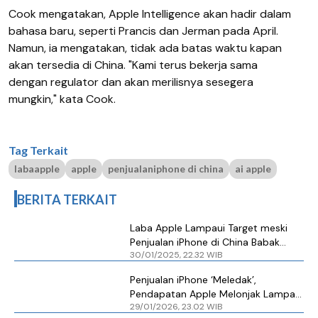
Cook mengatakan, Apple Intelligence akan hadir dalam
bahasa baru, seperti Prancis dan Jerman pada April.
Namun, ia mengatakan, tidak ada batas waktu kapan
akan tersedia di China. "Kami terus bekerja sama
dengan regulator dan akan merilisnya sesegera
mungkin," kata Cook.
Tag Terkait
labaapple
apple
penjualaniphone di china
ai apple
BERITA TERKAIT
Laba Apple Lampaui Target meski
Penjualan iPhone di China Babak
30/01/2025, 22.32 WIB
Belur
Penjualan iPhone ‘Meledak’,
Pendapatan Apple Melonjak Lampaui
29/01/2026, 23.02 WIB
Ekspektasi