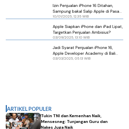
Izin Penjualan iPhone 16 Ditahan,
Sampung bakal Salip Apple di Pasar
10/01/2025, 12.35 WIB
Ponsel Premium?
Apple Siapkan iPhone dan iPad Lipat,
Targetkan Penjualan Ambisius?
03/09/2025, 13.10 WIB
Jadi Syarat Penjualan iPhone 16,
Apple Developer Academy di Bali
03/03/2025, 05.13 WIB
Resmi Dibuka
ARTIKEL POPULER
Tukin TNI dan Kemenhan Naik,
Mensesneg: Tunjangan Guru dan
Nakes Juga Naik