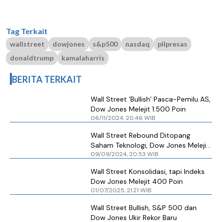
Tag Terkait
wallstreet
dowjones
s&p500
nasdaq
pilpresas
donaldtrump
kamalaharris
BERITA TERKAIT
Wall Street ‘Bullish’ Pasca-Pemilu AS,
Dow Jones Melejit 1.500 Poin
06/11/2024, 20.46 WIB
Wall Street Rebound Ditopang
Saham Teknologi, Dow Jones Melejit
09/09/2024, 20.53 WIB
Hampir 500 Poin
Wall Street Konsolidasi, tapi Indeks
Dow Jones Melejit 400 Poin
01/07/2025, 21.21 WIB
Wall Street Bullish, S&P 500 dan
Dow Jones Ukir Rekor Baru