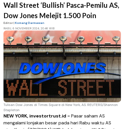
Wall Street ‘Bullish’ Pasca-Pemilu AS,
Dow Jones Melejit 1.500 Poin
Editor |
Komang Darmawan
RABU, 6 NOVEMBER 2024, 20.46 WIB
Tulisan Dow Jones di Times Square di New York, AS. REUTERS/Shannon
Stapleton
NEW YORK, investortrust.id -
Pasar saham AS
mengalami lonjakan besar pada hari Rabu waktu AS