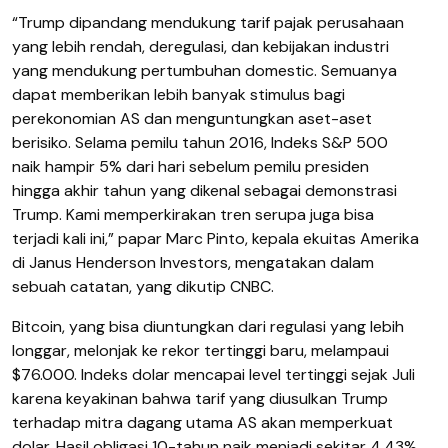
“Trump dipandang mendukung tarif pajak perusahaan
yang lebih rendah, deregulasi, dan kebijakan industri
yang mendukung pertumbuhan domestic. Semuanya
dapat memberikan lebih banyak stimulus bagi
perekonomian AS dan menguntungkan aset-aset
berisiko. Selama pemilu tahun 2016, Indeks S&P 500
naik hampir 5% dari hari sebelum pemilu presiden
hingga akhir tahun yang dikenal sebagai demonstrasi
Trump. Kami memperkirakan tren serupa juga bisa
terjadi kali ini,” papar Marc Pinto, kepala ekuitas Amerika
di Janus Henderson Investors, mengatakan dalam
sebuah catatan, yang dikutip CNBC.
Bitcoin, yang bisa diuntungkan dari regulasi yang lebih
longgar, melonjak ke rekor tertinggi baru, melampaui
$76.000. Indeks dolar mencapai level tertinggi sejak Juli
karena keyakinan bahwa tarif yang diusulkan Trump
terhadap mitra dagang utama AS akan memperkuat
dolar. Hasil obligasi 10-tahun naik menjadi sekitar 4,43%,