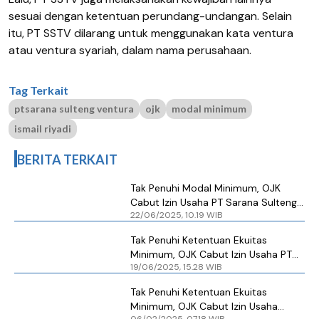
sesuai dengan ketentuan perundang-undangan. Selain
itu, PT SSTV dilarang untuk menggunakan kata ventura
atau ventura syariah, dalam nama perusahaan.
Tag Terkait
ptsarana sulteng ventura
ojk
modal minimum
ismail riyadi
BERITA TERKAIT
Tak Penuhi Modal Minimum, OJK
Cabut Izin Usaha PT Sarana Sulteng
22/06/2025, 10.19 WIB
Ventura
Tak Penuhi Ketentuan Ekuitas
Minimum, OJK Cabut Izin Usaha PT
19/06/2025, 15.28 WIB
Sarana Sulteng Ventura
Tak Penuhi Ketentuan Ekuitas
Minimum, OJK Cabut Izin Usaha
06/02/2025, 07.18 WIB