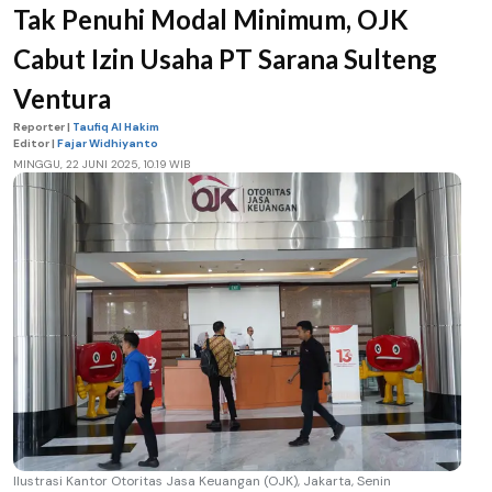
Tak Penuhi Modal Minimum, OJK
Cabut Izin Usaha PT Sarana Sulteng
Ventura
Reporter |
Taufiq Al Hakim
Editor |
Fajar Widhiyanto
MINGGU, 22 JUNI 2025, 10.19 WIB
Ilustrasi Kantor Otoritas Jasa Keuangan (OJK), Jakarta, Senin