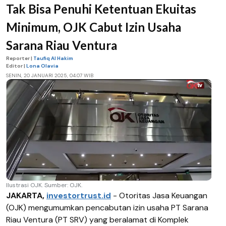
Tak Bisa Penuhi Ketentuan Ekuitas
Minimum, OJK Cabut Izin Usaha
Sarana Riau Ventura
Reporter |
Taufiq Al Hakim
Editor |
Lona Olavia
SENIN, 20 JANUARI 2025, 04.07 WIB
Ilustrasi OJK. Sumber: OJK.
JAKARTA,
investortrust.id
- Otoritas Jasa Keuangan
(OJK) mengumumkan pencabutan izin usaha PT Sarana
Riau Ventura (PT SRV) yang beralamat di Komplek