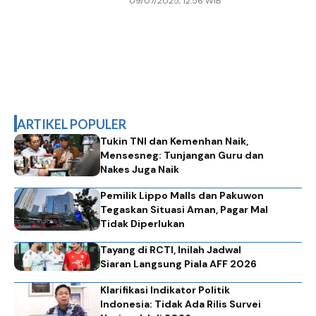
09/07/2025, 12.56 WIB
Sejahtera di Tangerang
ARTIKEL POPULER
Tukin TNI dan Kemenhan Naik,
Mensesneg: Tunjangan Guru dan
Nakes Juga Naik
Pemilik Lippo Malls dan Pakuwon
Tegaskan Situasi Aman, Pagar Mal
Tidak Diperlukan
Tayang di RCTI, Inilah Jadwal
Siaran Langsung Piala AFF 2026
Klarifikasi Indikator Politik
Indonesia: Tidak Ada Rilis Survei