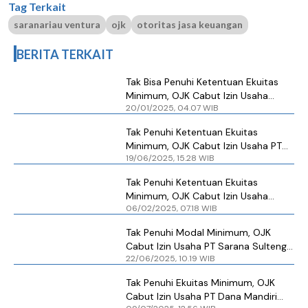
Tag Terkait
saranariau ventura
ojk
otoritas jasa keuangan
BERITA TERKAIT
Tak Bisa Penuhi Ketentuan Ekuitas
Minimum, OJK Cabut Izin Usaha
20/01/2025, 04.07 WIB
Sarana Riau Ventura
Tak Penuhi Ketentuan Ekuitas
Minimum, OJK Cabut Izin Usaha PT
19/06/2025, 15.28 WIB
Sarana Sulteng Ventura
Tak Penuhi Ketentuan Ekuitas
Minimum, OJK Cabut Izin Usaha
06/02/2025, 07.18 WIB
Sarana Sulut Ventura
Tak Penuhi Modal Minimum, OJK
Cabut Izin Usaha PT Sarana Sulteng
22/06/2025, 10.19 WIB
Ventura
Tak Penuhi Ekuitas Minimum, OJK
Cabut Izin Usaha PT Dana Mandiri