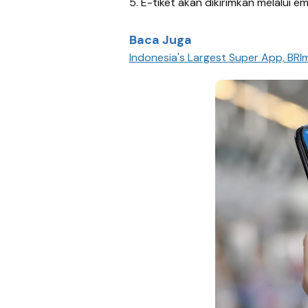
5.
E-tiket
akan
dikirimkan melalui
em
Baca Juga
Indonesia's Largest Super App, BRIm