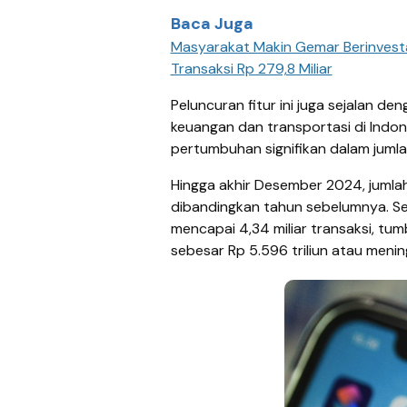
Baca Juga
Masyarakat Makin Gemar Berinvesta
Transaksi Rp 279,8 Miliar
P
eluncuran
fitur
ini juga sejalan den
keuangan dan
transportasi
di Indon
pertumbuhan
signifikan
dalam
juml
Hingga akhir
Desember
2024, jumla
dibandingkan tahun sebelumnya. Sem
mencapai 4,34 miliar transaksi, t
sebesar Rp 5.596 triliun
atau menin