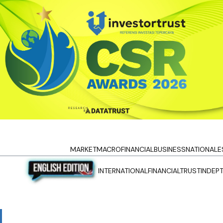
MARKET
MACRO
FINANCIAL
BUSINESS
NATIONAL
E
INTERNATIONAL
FINANCIALTRUST
INDEP