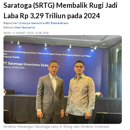
Saratoga (SRTG) Membalik Rugi Jadi
Laba Rp 3,29 Triliun pada 2024
Reporter |
Zsazya Senorita MC Ramadhani
Editor |
Hari Gunarto
RABU, 12 MARET 2025, 10.46 WIB
Direktur Keuangan Saratoga Lany D. Wong dan Direktur Investasi