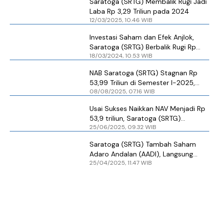
Saratoga (SRTG) Membalik Rugi Jadi
Laba Rp 3,29 Triliun pada 2024
12/03/2025, 10.46 WIB
Investasi Saham dan Efek Anjlok,
Saratoga (SRTG) Berbalik Rugi Rp
18/03/2024, 10.53 WIB
10,14 Triliun
NAB Saratoga (SRTG) Stagnan Rp
53,99 Triliun di Semester I-2025,
08/08/2025, 07.16 WIB
Nilainya Hampir Sama dengan Akhir
2024
Usai Sukses Naikkan NAV Menjadi Rp
53,9 triliun, Saratoga (SRTG)
25/06/2025, 09.32 WIB
Putuskan Dividen Ini
Saratoga (SRTG) Tambah Saham
Adaro Andalan (AADI), Langsung
25/04/2025, 11.47 WIB
Cuan Puluhan Miliar