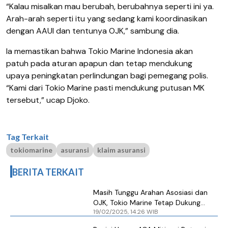
“Kalau misalkan mau berubah, berubahnya seperti ini ya.
Arah-arah seperti itu yang sedang kami koordinasikan
dengan AAUI dan tentunya OJK,” sambung dia.
Ia memastikan bahwa Tokio Marine Indonesia akan
patuh pada aturan apapun dan tetap mendukung
upaya peningkatan perlindungan bagi pemegang polis.
“Kami dari Tokio Marine pasti mendukung putusan MK
tersebut,” ucap Djoko.
Tag Terkait
tokiomarine
asuransi
klaim asuransi
BERITA TERKAIT
Masih Tunggu Arahan Asosiasi dan
OJK, Tokio Marine Tetap Dukung
19/02/2025, 14.26 WIB
Putusan MK Terkait Pembatalan
Klaim Asuransi Sepihak