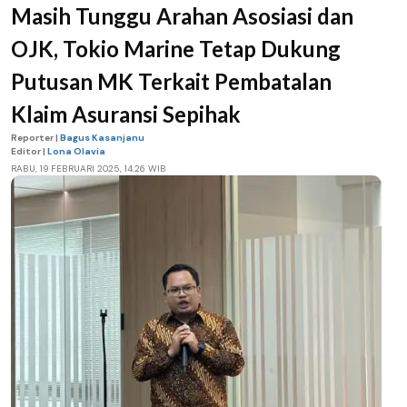
Masih Tunggu Arahan Asosiasi dan
OJK, Tokio Marine Tetap Dukung
Putusan MK Terkait Pembatalan
Klaim Asuransi Sepihak
Reporter |
Bagus Kasanjanu
Editor |
Lona Olavia
RABU, 19 FEBRUARI 2025, 14.26 WIB