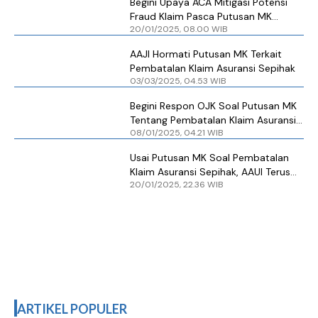
Begini Upaya ACA Mitigasi Potensi
Fraud Klaim Pasca Putusan MK
20/01/2025, 08.00 WIB
Tentang Pembatalan Klaim Asuransi
Sepihak
AAJI Hormati Putusan MK Terkait
Pembatalan Klaim Asuransi Sepihak
03/03/2025, 04.53 WIB
Begini Respon OJK Soal Putusan MK
Tentang Pembatalan Klaim Asuransi
08/01/2025, 04.21 WIB
Sepihak
Usai Putusan MK Soal Pembatalan
Klaim Asuransi Sepihak, AAUI Terus
20/01/2025, 22.36 WIB
Koordinasi dengan OJK
ARTIKEL POPULER