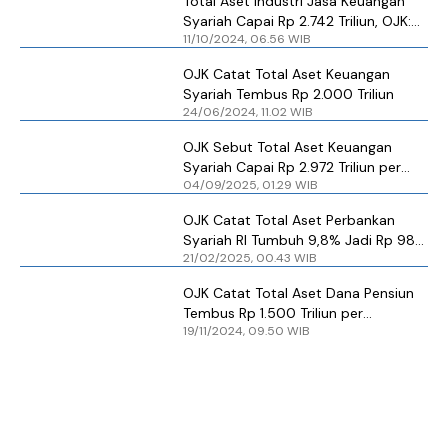
Total Aset Industri Jasa Keuangan
Syariah Capai Rp 2.742 Triliun, OJK:
11/10/2024, 06.56 WIB
Keuangan Syariah Miliki Peran
Penting
OJK Catat Total Aset Keuangan
Syariah Tembus Rp 2.000 Triliun
24/06/2024, 11.02 WIB
OJK Sebut Total Aset Keuangan
Syariah Capai Rp 2.972 Triliun per
04/09/2025, 01.29 WIB
Juni, Pangsa Pasarnya 11,47% di
Industri Keuangan
OJK Catat Total Aset Perbankan
Syariah RI Tumbuh 9,8% Jadi Rp 980
21/02/2025, 00.43 WIB
Triliun di 2024
OJK Catat Total Aset Dana Pensiun
Tembus Rp 1.500 Triliun per
19/11/2024, 09.50 WIB
September 2024