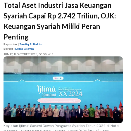
Total Aset Industri Jasa Keuangan
Syariah Capai Rp 2.742 Triliun, OJK:
Keuangan Syariah Miliki Peran
Penting
Reporter |
Taufiq Al Hakim
Editor |
Lona Olavia
JUMAT, 11 OKTOBER 2024, 06.56 WIB
Kegiatan Ijtima’ Sanawi Dewan Pengawas Syariah Tahun 2024 di Hotel