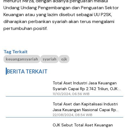
menurut Mirza, dengan adanya penguatan melalui
Undang Undang Pengembangan dan Penguatan Sektor
Keuangan atau yang lazim disebut sebagai UU P2SK,
diharapkan perbankan syariah akan terus mengalami
pertumbuhan positif.
Tag Terkait
keuangansyariah
syariah
ojk
BERITA TERKAIT
Total Aset Industri Jasa Keuangan
Syariah Capai Rp 2.742 Triliun, OJK:
11/10/2024, 06.56 WIB
Keuangan Syariah Miliki Peran
Penting
Total Aset dan Kapitalisasi Industri
Jasa Keuangan Nasional Capai Rp
22/08/2024, 08.54 WIB
34.000 Triliun, OJK: Ruang
Peningkatan Masih Terbuka Lebar
OJK Sebut Total Aset Keuangan