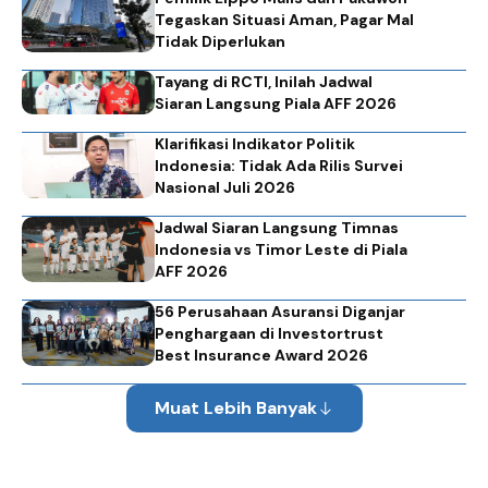
Tegaskan Situasi Aman, Pagar Mal
Tidak Diperlukan
Tayang di RCTI, Inilah Jadwal
Siaran Langsung Piala AFF 2026
Klarifikasi Indikator Politik
Indonesia: Tidak Ada Rilis Survei
Nasional Juli 2026
Jadwal Siaran Langsung Timnas
Indonesia vs Timor Leste di Piala
AFF 2026
56 Perusahaan Asuransi Diganjar
Penghargaan di Investortrust
Best Insurance Award 2026
Muat Lebih Banyak