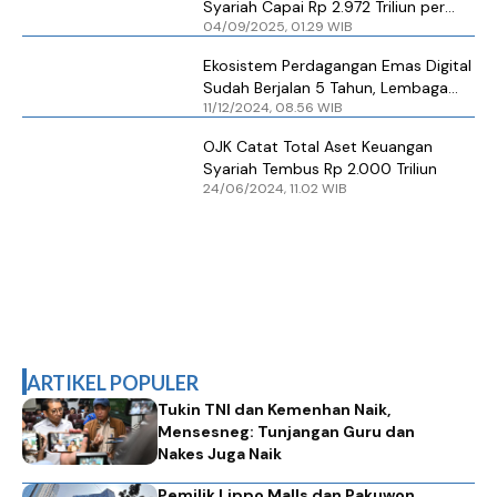
Syariah Capai Rp 2.972 Triliun per
04/09/2025, 01.29 WIB
Juni, Pangsa Pasarnya 11,47% di
Industri Keuangan
Ekosistem Perdagangan Emas Digital
Sudah Berjalan 5 Tahun, Lembaga
11/12/2024, 08.56 WIB
Kliring Miliki Peran Penting
OJK Catat Total Aset Keuangan
Syariah Tembus Rp 2.000 Triliun
24/06/2024, 11.02 WIB
ARTIKEL POPULER
Tukin TNI dan Kemenhan Naik,
Mensesneg: Tunjangan Guru dan
Nakes Juga Naik
Pemilik Lippo Malls dan Pakuwon