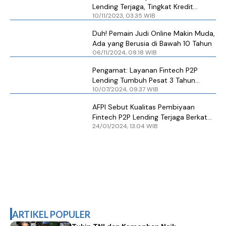
Lending Terjaga, Tingkat Kredit
10/11/2023, 03.35 WIB
Macet hanya 2,82%
Duh! Pemain Judi Online Makin Muda,
Ada yang Berusia di Bawah 10 Tahun
06/11/2024, 09.18 WIB
Pengamat: Layanan Fintech P2P
Lending Tumbuh Pesat 3 Tahun
10/07/2024, 09.37 WIB
Terakhir
AFPI Sebut Kualitas Pembiyaan
Fintech P2P Lending Terjaga Berkat
24/01/2024, 13.04 WIB
Inovasi Teknologi
ARTIKEL POPULER