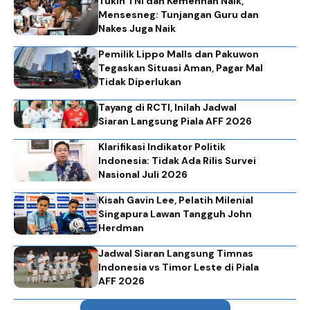
Tukin TNI dan Kemenhan Naik,
Mensesneg: Tunjangan Guru dan
Nakes Juga Naik
Pemilik Lippo Malls dan Pakuwon
Tegaskan Situasi Aman, Pagar Mal
Tidak Diperlukan
Tayang di RCTI, Inilah Jadwal
Siaran Langsung Piala AFF 2026
Klarifikasi Indikator Politik
Indonesia: Tidak Ada Rilis Survei
Nasional Juli 2026
Kisah Gavin Lee, Pelatih Milenial
Singapura Lawan Tangguh John
Herdman
Jadwal Siaran Langsung Timnas
Indonesia vs Timor Leste di Piala
AFF 2026