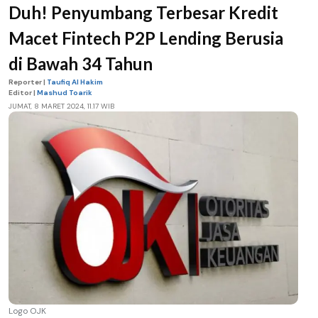
Duh! Penyumbang Terbesar Kredit
Macet Fintech P2P Lending Berusia
di Bawah 34 Tahun
Reporter |
Taufiq Al Hakim
Editor |
Mashud Toarik
JUMAT, 8 MARET 2024, 11.17 WIB
Logo OJK