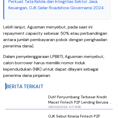
Perkuat Tata Kelola dan Integritas Sektor Jasa
Keuangan, OJK Gelar Roadshow Governansi 2024
Lebih lanjut, Agusman menyebut, pada saat ini
repayment capacity sebesar 50% atau perbandingan
antara jumlah pembayaran pokok dengan penghasilan
penerima dana).
Dalam penyelenggaraan LPBBTI, Agusman menyebut,
calon borrower harus memiliki nomor induk
kependudukan (NIK) untuk dapat dilayani sebagai
penerima dana pinjaman.
BERITA TERKAIT
Duh! Penyumbang Terbesar Kredit
Macet Fintech P2P Lending Berusia di
08/03/2024, 11.17 WIB
Bawah 34 Tahun
OJK Sebut Kinerja Fintech P2P